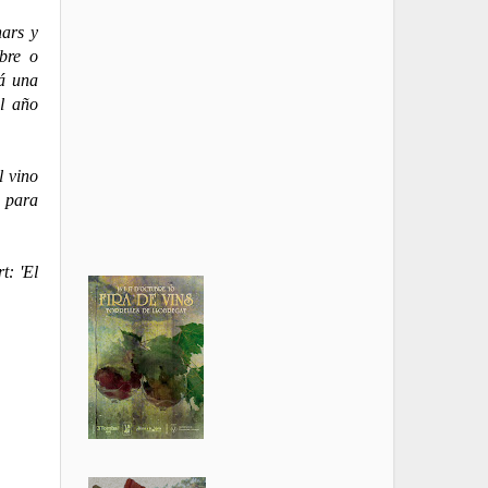
nars y
bre o
rá una
al año
l vino
, para
t: 'El