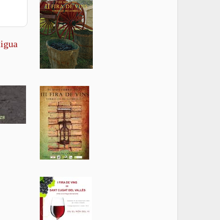
tigua