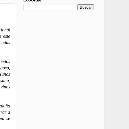
ional
e este
icadas
ñedos
egoso,
 (unos
sana,
 vinos
aluña
erar a
ma se