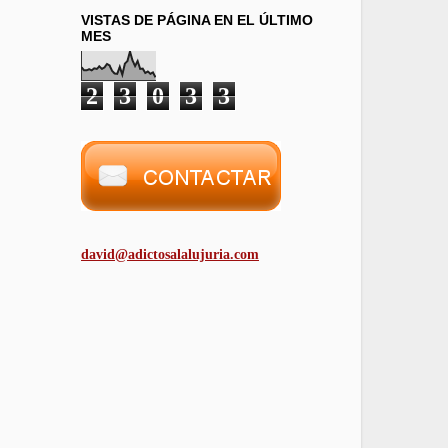
VISTAS DE PÁGINA EN EL ÚLTIMO
MES
2
3
0
3
3
david@adictosalalujuria.com