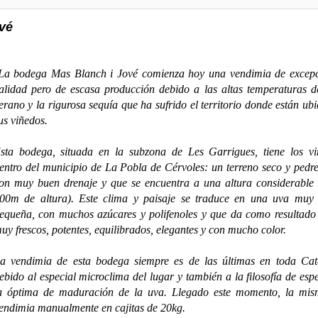
ové
a bodega Mas Blanch i Jové comienza hoy una vendimia de excepc
alidad pero de escasa producción debido a las altas temperaturas d
erano y la rigurosa sequía que ha sufrido el territorio donde están ub
us viñedos.
sta bodega, situada en la subzona de Les Garrigues, tiene los vi
entro del municipio de La Pobla de Cérvoles: un terreno seco y pedr
on muy buen drenaje y que se encuentra a una altura considerable
00m de altura). Este clima y paisaje se traduce en una uva muy 
equeña, con muchos azúcares y polifenoles y que da como resultado
uy frescos, potentes, equilibrados, elegantes y con mucho color.
a vendimia de esta bodega siempre es de las últimas en toda Cat
ebido al especial microclima del lugar y también a la filosofía de esp
a óptima de maduración de la uva. Llegado este momento, la mis
endimia manualmente en cajitas de 20kg.