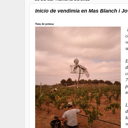
Inicio de vendimia en Mas Blanch i J
Nota de prensa
L
c
v
s
E
d
c
7
p
m
L
d
l
v