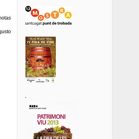
notas
gusto
.