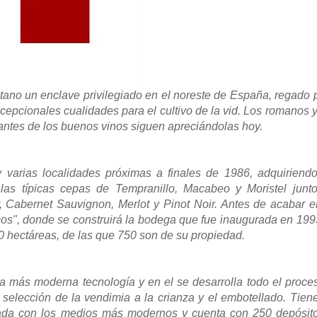
ano un enclave privilegiado en el noreste de España, regado p
xcepcionales cualidades para el cultivo de la vid. Los romanos y
mantes de los buenos vinos siguen apreciándolas hoy.
 varias localidades próximas a finales de 1986, adquiriend
las típicas cepas de Tempranillo, Macabeo y Moristel junt
 Cabernet Sauvignon, Merlot y Pinot Noir. Antes de acabar e
cos", donde se construirá la bodega que fue inaugurada en 199
0 hectáreas, de las que 750 son de su propiedad.
la más moderna tecnología y en el se desarrolla todo el proce
 selección de la vendimia a la crianza y el embotellado. Tien
ipada con los medios más modernos y cuenta con 250 depósit