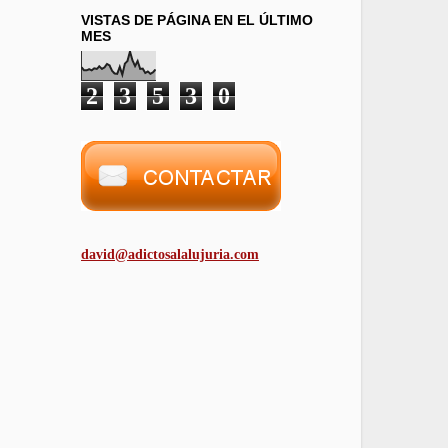
VISTAS DE PÁGINA EN EL ÚLTIMO
MES
2
3
5
3
0
david@adictosalalujuria.com