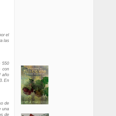
or el
a las
o 550
o con
l año
3. En
so de
e una
os de