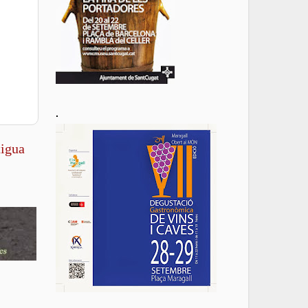
.
tigua