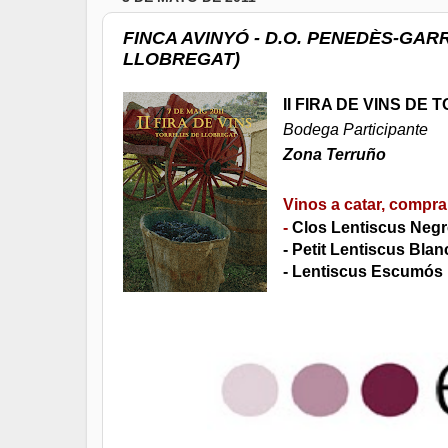
FINCA AVINYÓ - D.O. PENEDÈS-GARR
LLOBREGAT)
II FIRA DE VINS D
Bodega Participante
Zona Terruño
Vinos a catar, comprar
-
Clos Lentiscus Negr
- Petit Lentiscus Blan
- Lentiscus Escumós