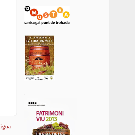
.
tigua