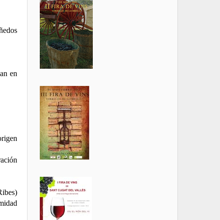
iñedos
can en
origen
ración
Ribes)
imidad