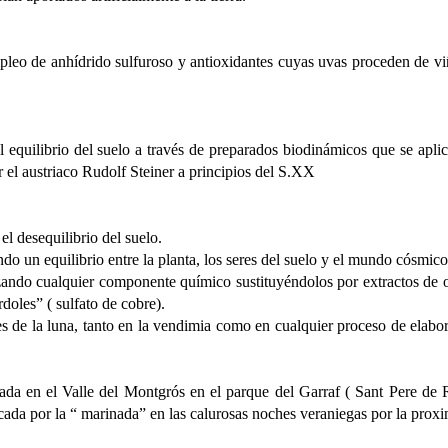
mpleo de anhídrido sulfuroso y antioxidantes cuyas uvas proceden de v
 el equilibrio del suelo a través de preparados biodinámicos que se apli
r el austriaco Rudolf Steiner a principios del S.XX
l desequilibrio del suelo.
do un equilibrio entre la planta, los seres del suelo y el mundo cósmico
hazando cualquier componente químico sustituyéndolos por extractos de 
doles” ( sulfato de cobre).
ases de la luna, tanto en la vendimia como en cualquier proceso de elabo
da en el Valle del Montgrós en el parque del Garraf ( Sant Pere de 
cada por la “ marinada” en las calurosas noches veraniegas por la prox