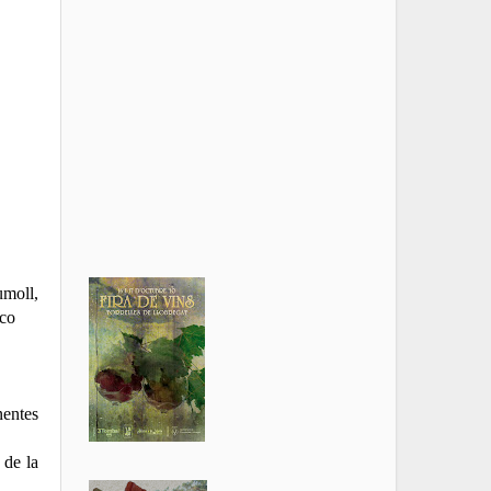
umoll,
ico
nentes
 de la