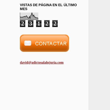
VISTAS DE PÁGINA EN EL ÚLTIMO
MES
2
3
1
2
2
david@adictosalalujuria.com