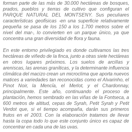
forman parte de las más de 30.000 hectáreas de bosques,
prados, pueblos y tierras de cultivo que configuran el
PARQUE NATURAL DEL MONTSENY. Sus peculiares
características geofísicas -en una superficie relativamente
pequeña se pasa de los 150 a los 1.700 metros sobre el
nivel del mar-, lo convierten en un parque único, ya que
concentra una gran diversidad de flora y fauna.
En este entorno privilegiado es donde cultivamos las tres
hectáreas de viñedo de la finca, junto a otras siete hectáreas
en otros lugares próximos. Los suelos de arcillas y
areniscas, las arenas graníticas, y la determinante influencia
climática del macizo crean un microclima que aporta nuevos
matices a variedades tan reconocidas como el Alvarinho, el
Pinot Noir, la Mencía, el Merlot, y el Chardonnay,
principalmente. Este año, continuando el proceso de
plantación, hemos sembrado en las viñas de la Fontseca, a
600 metros de altitud, cepas de Syrah, Petit Syrah y Petit
Verdot que, si el tiempo acompaña, darán sus primeros
frutos en el 2003. Con la elaboración tratamos de llevar
hasta la copa todo lo que este conjunto único es capaz de
concentrar en cada una de las uvas.