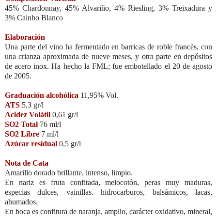
45% Chardonnay, 45% Alvariño, 4% Riesling, 3% Treixadura y
3% Cainho Blanco
Elaboración
Una parte del vino ha fermentado en barricas de roble francès, con
una crianza aproximada de nueve meses, y otra parte en depósitos
de acero inox. Ha hecho la FML; fue embotellado el 20 de agosto
de 2005.
Graduación alcohólica
11,95% Vol.
ATS
5,3 gr/l
Acidez Volàtil
0,61 gr/l
SO2 Total
76 ml/l
SO2 Libre
7 ml/l
Azúcar residual
0,5 gr/l
Nota de Cata
Amarillo dorado brillante, intenso, limpio.
En nariz es fruta confitada, melocotón, peras muy maduras,
especias dulces, vainillas. hidrocarburos, balsámicos, lacas,
ahumados.
En boca es confitura de naranja, amplio, carácter oxidativo, mineral,