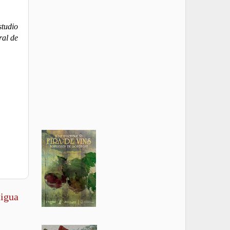
studio
ral de
tigua