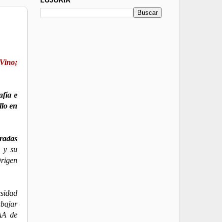
 Vino;
fía e
llo en
radas
l y su
Origen
rsidad
abajar
AA de