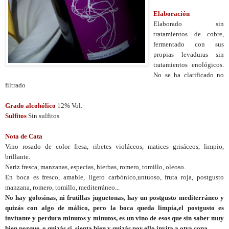
Elaboración
Elaborado sin
tratamientos de cobre,
fermentado con sus
propias levaduras sin
tratamientos enológicos.
No se ha clarificado no
filtrado
Grado alcohólico
12% Vol.
Sulfitos
Sin sulfitos
Nota de Cata
Vino rosado de color fresa, ribetes violáceos, matices grisáceos, limpio,
brillante.
Nariz fresca, manzanas, especias, hierbas, romero, tomillo, oleoso.
En boca es fresco, amable, ligero carbónico,untuoso, fruta roja, postgusto
manzana, romero, tomillo, mediterráneo...
No hay golosinas, ni frutillas juguetonas, hay un postgusto mediterráneo y
quizás con algo de málico, pero la boca queda limpia,el postgusto es
invitante y perdura minutos y minutos, es un vino de esos que sin saber muy
bien porque, o quizás si, sienta bien y quizás por ello invita a otra copa.