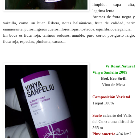
límpido, capa alta,
lagrima lenta.
Aromas de fruta negra y
vainilla, como un buen Ribera, notas balsámicas, fruta de calidad, nariz
enamorante, puros, ligeros cueros, flores rojas, tostados, equilibrio, elegancia.
En boca es fruta roja, taninos sedosos, amable, paso corto, postgusto largo,
fruta roja, especias, pimienta, cacao....
Vi Rosat Natural
Vinya Sanfeliu 2009
Bod. Eco Strill
Vino de Mesa
Composición Varietal
Trepat 100%
Suelo
calcarío del Valls
del Corb a una altitud de
565 m.
Pluviometría
404 l/m2