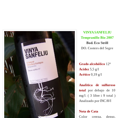
VINYA SANFELIU
Tempranillo Bio 2007
Bod. Eco Strill
DO. Costers del Segre
Grado alcohólico
12º
Acidez
5,5 g/l
Acético
0,19 g/l
Analítica de sulfuroso
total
por debajo de 10
mg/l. ( 3 libre i 9 total )
Analizado por INCAVI
Nota de Cata
Color cereza, denso,