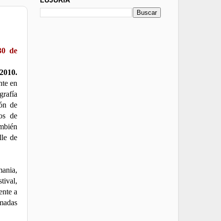
30 de
 2010.
nte en
grafía
ón de
os de
ambién
lle de
mania,
tival,
ente a
amadas