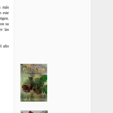
es más
n este
rigen.
con su
er las
el año