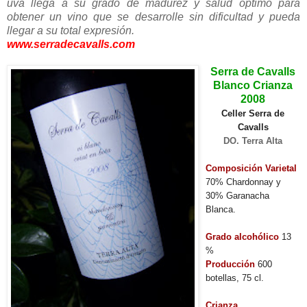
uva llega a su grado de madurez y salud óptimo para
obtener un vino que se desarrolle sin dificultad y pueda
llegar a su total expresión.
www.serradecavalls.com
Serra de Cavalls
Blanco Crianza
2008
Celler Serra de
Cavalls
DO. Terra Alta
Composición Varietal
70% Chardonnay y
30% Garanacha
Blanca.
Grado alcohólico
13
%
Producción
600
botellas, 75 cl.
Crianza