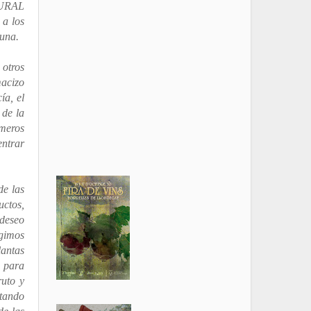
ATURAL
 a los
auna.
 otros
macizo
ía, el
 de la
imeros
entrar
de las
uctos,
 deseo
igimos
lantas
y para
ruto y
stando