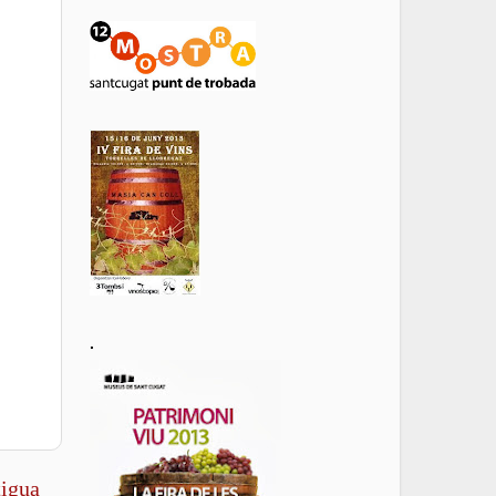
.
tigua