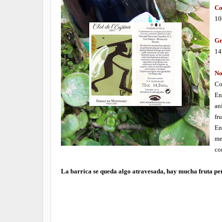
Co
10
Gr
14
No
Co
En
an
fru
En
me
co
La barrica se queda algo atravesada, hay mucha fruta pe
.