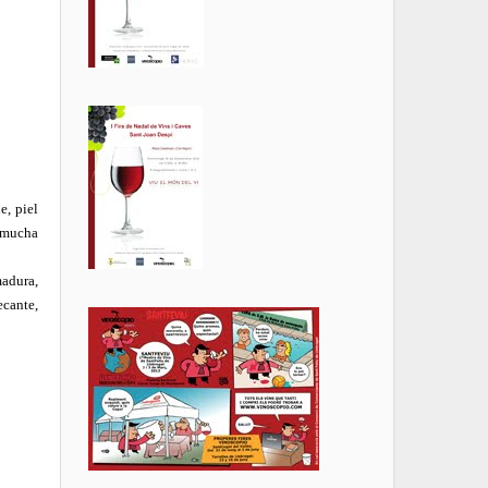
e, piel
, mucha
madura,
ecante,