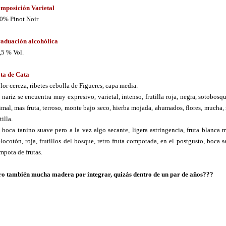
mposición Varietal
0% Pinot Noir
aduación alcohólica
,5 % Vol.
ta de Cata
lor cereza, ribetes cebolla de Figueres, capa media.
 nariz se encuentra muy expresivo, varietal, intenso, frutilla roja, negra, sotobosqu
imal, mas fruta, terroso, monte bajo seco, hierba mojada, ahumados, flores, mucha
tilla.
 boca tanino suave pero a la vez algo secante, ligera astringencia, fruta blanca 
locotón, roja, frutillos del bosque, retro fruta compotada, en el postgusto, boca s
mpota de frutas.
ro también mucha madera por integrar, quizás dentro de un par de años???