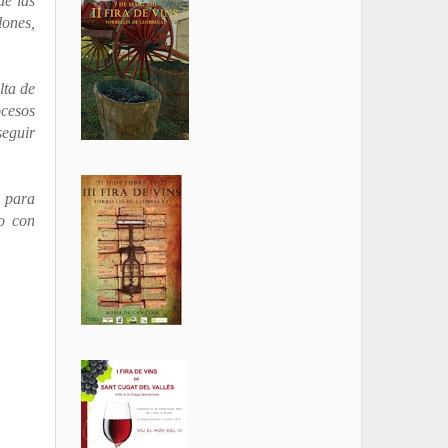
de las
lones,
lta de
ocesos
seguir
s para
o con