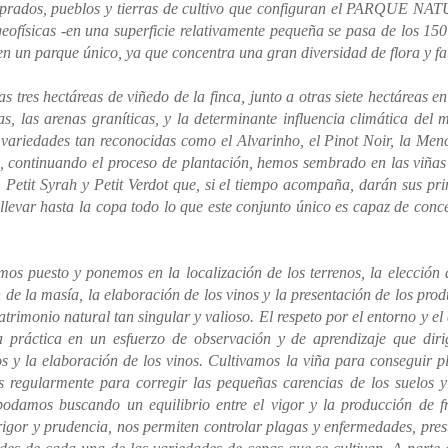
, prados, pueblos y tierras de cultivo que configuran el PARQUE N
físicas -en una superficie relativamente pequeña se pasa de los 150
 en un parque único, ya que concentra una gran diversidad de flora y f
s tres hectáreas de viñedo de la finca, junto a otras siete hectáreas en
as, las arenas graníticas, y la determinante influencia climática del 
ariedades tan reconocidas como el Alvarinho, el Pinot Noir, la Menc
, continuando el proceso de plantación, hemos sembrado en las viñas
, Petit Syrah y Petit Verdot que, si el tiempo acompaña, darán sus pr
llevar hasta la copa todo lo que este conjunto único es capaz de conc
mos puesto y ponemos en la localización de los terrenos, la elección 
n de la masía, la elaboración de los vinos y la presentación de los prod
rimonio natural tan singular y valioso. El respeto por el entorno y el
a práctica en un esfuerzo de observación y de aprendizaje que dir
os y la elaboración de los vinos. Cultivamos la viña para conseguir p
 regularmente para corregir las pequeñas carencias de los suelos 
podamos buscando un equilibrio entre el vigor y la producción de f
 rigor y prudencia, nos permiten controlar plagas y enfermedades, pre