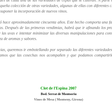
ades de cada una de las variedades de cepas que se cultivan. A parte 
ña colección de otras variedades, algunas de ellas con diferentes c
 suponer la incorporación de nuevos vinos.
mpió hace aproximadamente cincuenta años. Este hecho comporta una fa
icas. Después de las primeras vendimias, habrá que ir afinando los pr
 las uvas e intentar minimizar las diversas manipulaciones para con
eza de aromas y sabores.
as, queremos ir embotellando por separado las diferentes variedade
eramos que las cosechas nos acompañen y que podamos compartirl
Clot de l'Espina 2007
Bod. Serrat de Montsoriu
Vinos de Mesa ( Montseny, Girona)