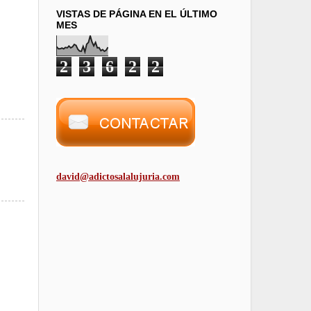
VISTAS DE PÁGINA EN EL ÚLTIMO
MES
2
3
6
2
2
david@adictosalalujuria.com