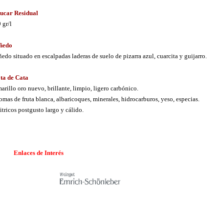
ucar Residual
 gr/l
ñedo
ñedo situado en escalpadas laderas de suelo de pizarra azul, cuarcita y guijarro.
ta de Cata
arillo oro nuevo, brillante, limpio, ligero carbónico.
omas de fruta blanca, albaricoques, minerales, hidrocarburos, yeso, especias.
itricos postgusto largo y cálido.
.
Enlaces de Interés