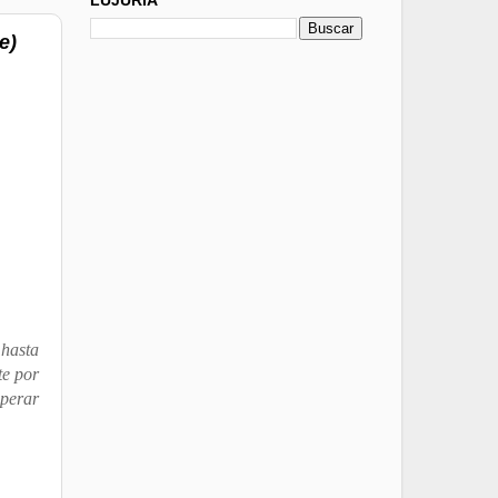
e)
 hasta
te por
uperar