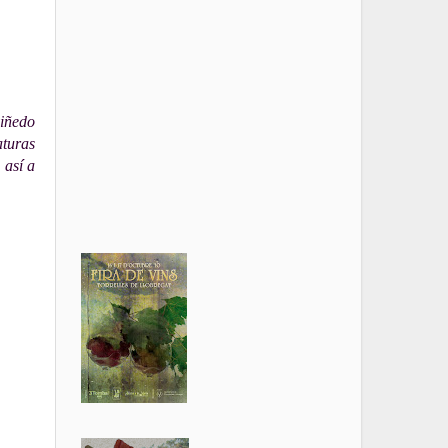
viñedo
aturas
 así a