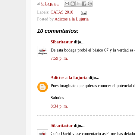
at
6:15 p. m.
Labels:
CATAS 2010
Posted by
Adictos a la Lujuria
10 comentarios:
Sibaritastur
dijo...
De esta bodega probé el básico 07 y la verdad es 
7:59 p. m.
Adictos a la Lujuria
dijo...
Pues imagínate que quieras conocer el potencial de
Saludos
8:34 p. m.
Sibaritastur
dijo...
Coño David y ese comentario asi?, me has dejado f