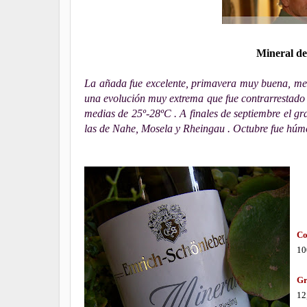
Mineral d
La añada fue excelente, primavera muy buena, mes 
una evolución muy extrema que fue contrarrestado 
medias de 25º-28ºC . A finales de septiembre el gra
las de Nahe, Mosela y Rheingau . Octubre fue húmed
Co
10
Gr
12