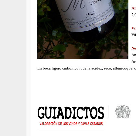
Az
7,9
Vi
Vi
No
Am
Ar
En boca ligero carbónico, buena acidez, seco, albaricoque, c