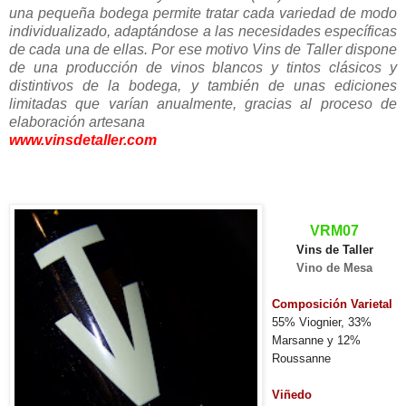
una pequeña bodega permite tratar cada variedad de modo
individualizado, adaptándose a las necesidades específicas
de cada una de ellas. Por ese motivo Vins de Taller dispone
de una producción de vinos blancos y tintos clásicos y
distintivos de la bodega, y también de unas ediciones
limitadas que varían anualmente, gracias al proceso de
elaboración artesana
www.vinsdetaller.com
VRM07
Vins de Taller
Vino de Mesa
Composición Varietal
55% Viognier, 33%
Marsanne y 12%
Roussanne
Viñedo