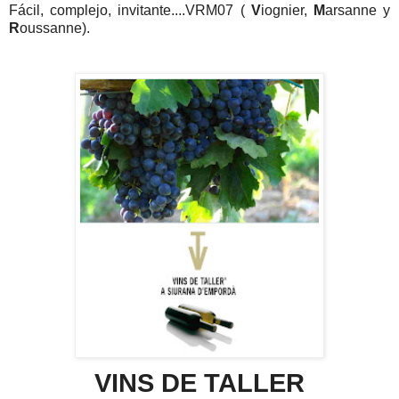
Fácil, complejo, invitante....VRM07 (
V
iognier,
M
arsanne y
R
oussanne).
VINS DE TALLER