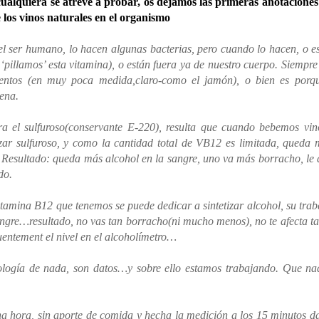
cualquiera se atreve a probar, os dejamos las primeras anotaciones
e los vinos naturales en el organismo
el ser humano, lo hacen algunas bacterias, pero cuando lo hacen, o e
‘pillamos’ esta vitamina), o están fuera ya de nuestro cuerpo. Siempre
mentos (en muy poca medida,claro-como el jamón), o bien es porqu
ena.
tra el sulfuroso(conservante E-220), resulta que cuando bebemos vi
tizar sulfuroso, y como la cantidad total de VB12 es limitada, queda
. Resultado: queda más alcohol en la sangre, uno va más borracho, le 
do.
Vitamina B12 que tenemos se puede dedicar a sintetizar alcohol, su trab
sangre…resultado, no vas tan borracho(ni mucho menos), no te afecta ta
uentement el nivel en el alcoholímetro…
ología de nada, son datos…y sobre ello estamos trabajando. Que na
una hora, sin aporte de comida y hecha la medición a los 15 minutos d