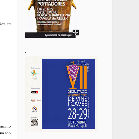
les, en
.
término
ena son