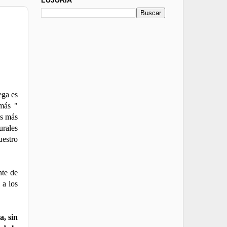
ega es
 más "
os más
urales
uestro
nte de
 a los
a, sin