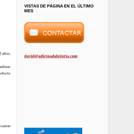
VISTAS DE PÁGINA EN EL ÚLTIMO
MES
8 años,
david@adictosalalujuria.com
vaduras
roducto
ecantar