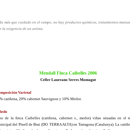
Nada más que cuidado en el campo, no hay productos químicos, tratamientos manua
 la exigencia de un artista.
Mendall Finca Caibelles 2006
Celler Laureano Serres Montagut
mposición Varietal
% cariñena, 20% cabernet Sauvignon y 10% Merlot.
ñedo
no de la finca Caibelles (cariñena, cabernet s., merlot) viñas situadas en el 
nicipal del Pinell de Brai (DO. TERRA ALTA) en Tarragona (Catalunya). La cariñ