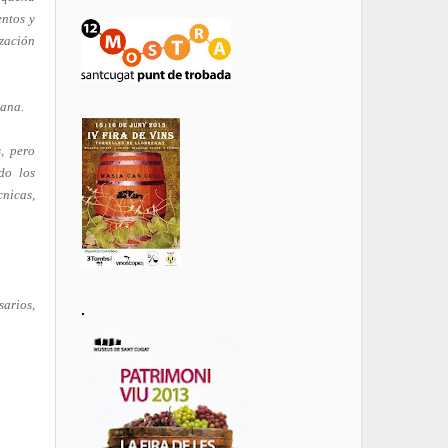
entos y
ización
sana.
, pero
do los
cnicas,
sarios,
.