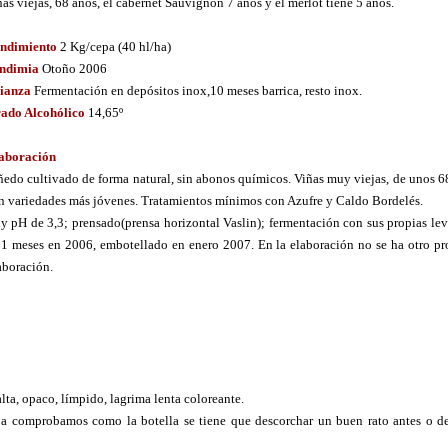
ñas viejas, 68 años, el cabernet Sauvignon 7 años y el merlot tiene 5 años.
ndimiento
2 Kg/cepa (40 hl/ha)
ndimia
Otoño 2006
ianza
Fermentación en depósitos inox,10 meses barrica, resto inox.
ado Alcohólico
14,65º
aboración
ñedo cultivado de forma natural, sin abonos químicos. Viñas muy viejas, de unos 6
n variedades más jóvenes. Tratamientos mínimos con Azufre y Caldo Bordelés.
 pH de 3,3; prensado(prensa horizontal Vaslin); fermentación con sus propias le
 11 meses en 2006, embotellado en enero 2007. En la elaboración no se ha otro p
laboración.
alta, opaco, límpido, lagrima lenta coloreante.
 copa comprobamos como la botella se tiene que descorchar un buen rato antes o d