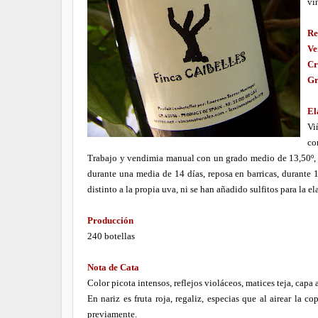
vi
Re
Ve
Cr
Gr
El
Vi
co
Trabajo y vendimia manual con un grado medio de 13,50º, y
durante una media de 14 días, reposa en barricas, durante
distinto a la propia uva, ni se han añadido sulfitos para la e
Producción
240 botellas
Nota de Cata
Color picota intensos, reflejos violáceos, matices teja, capa 
En nariz es fruta roja, regaliz, especias que al airear la
previamente.