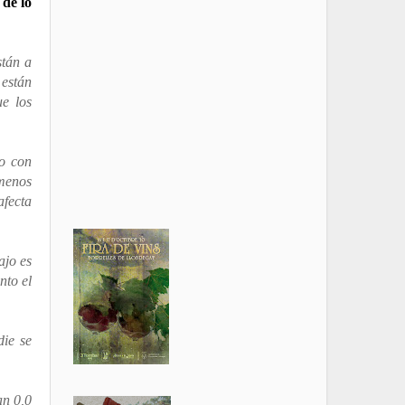
 de lo
stán a
 están
e los
no con
 menos
afecta
ajo es
nto el
die se
an 0,0