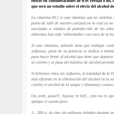
entrar en consideraciones de si es verdad o no, 
que será un estudio sobre el efecto del alcohol d
La vitamina B12 es una vitamina que no sintetiza 
punto de salir de nuestro cuerpo(con lo cual ya no 
asociadas a estados de putrefacción de los ali
alimentos han sido ‘alimentados’ con caca de la bu
Si esta vitamina, además tiene que trabajar con
sulfuroso, parte de su potencia se dedica a sinte
para hacer frente al alcohol que tiene que depurar
al cerebro y se pasa del máximo de alcohol permiti
Si bebemos vinos sin sulfuroso, la totalidad de la 
más eficiente en la eliminación del alcohol en la 
cerebro el alcohol de la sangre y disminuye consec
Ou yeah, guau!!!, higway to hell,…esto no es ap
aplique el cuento pero:
1.- 200 cc de vino sin sulfuroso bebidos durante 