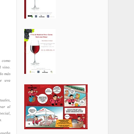
a como
 vino.
ado más
de uva
tuales,
nar al
pecial,
a.
pequeña