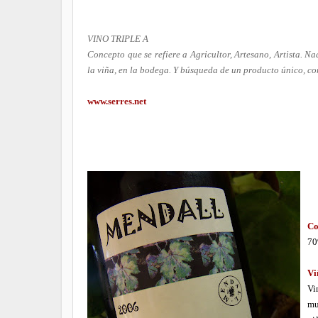
VINO TRIPLE A
Concepto que se refiere a Agricultor, Artesano, Artista. 
la viña, en la bodega. Y búsqueda de un producto único, con
www.serres.net
____________________________
Co
70
Vi
Vi
mu