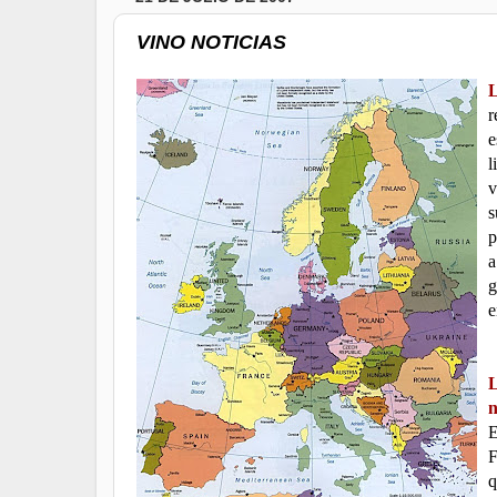
VINO NOTICIAS
L
r
e
l
v
s
p
a
g
e
L
n
E
F
q