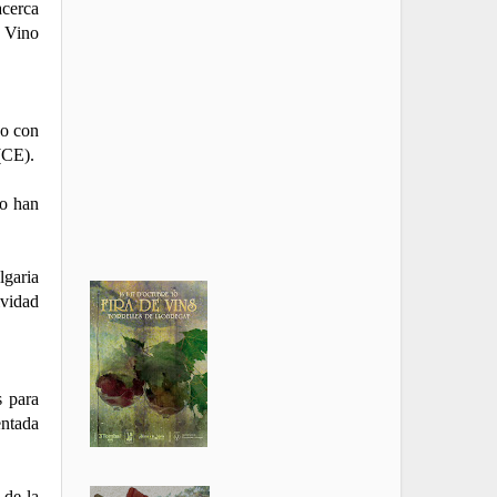
acerca
 Vino
do con
(CE).
go han
lgaria
ividad
s para
entada
 de la