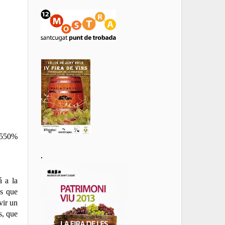
l 550%
.
á a la
as que
vir un
s, que