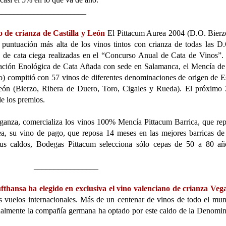
______________________
 de crianza de Castilla y León
El Pittacum Aurea 2004 (D.O. Bierz
puntuación más alta de los vinos tintos con crianza de todas las D
s de cata ciega realizadas en el “Concurso Anual de Cata de Vinos”.
iación Enológica de Cata Añada con sede en Salamanca, el Mencía d
) compitió con 57 vinos de diferentes denominaciones de origen de 
León (Bierzo, Ribera de Duero, Toro, Cigales y Rueda). El próximo
de los premios.
ganza, comercializa los vinos 100% Mencía Pittacum Barrica, que re
a, su vino de pago, que reposa 14 meses en las mejores barricas de
 sus caldos, Bodegas Pittacum selecciona sólo cepas de 50 a 80 a
________________
hansa ha elegido en exclusiva el vino valenciano de crianza Vega
us vuelos internacionales. Más de un centenar de vinos de todo el mu
finalmente la compañía germana ha optado por este caldo de la Denomi