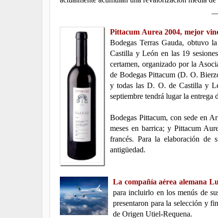
_
Pittacum Aurea 2004, mejor vino
Bodegas Terras Gauda, obtuvo la 
Castilla y León en las 19 sesione
certamen, organizado por la Asoc
de Bodegas Pittacum (D. O. Bierzo
y todas las D. O. de Castilla y 
septiembre tendrá lugar la entrega 
Bodegas Pittacum, con sede en Ar
meses en barrica; y Pittacum Aure
francés. Para la elaboración de
antigüedad.
La compañía aérea alemana Luft
para incluirlo en los menús de s
presentaron para la selección y 
de Origen Utiel-Requena.