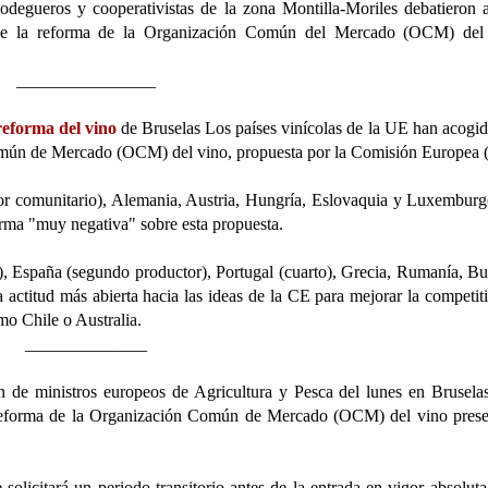
odegueros y cooperativistas de la zona Montilla-Moriles debatieron 
e la reforma de la Organización Común del Mercado (OCM) del
________________
eforma del vino
de Bruselas Los países vinícolas de la UE han acogi
Común de Mercado (OCM) del vino, propuesta por la Comisión Europea 
tor comunitario), Alemania, Austria, Hungría, Eslovaquia y Luxembur
rma "muy negativa" sobre esta propuesta.
o), España (segundo productor), Portugal (cuarto), Grecia, Rumanía, Bu
titud más abierta hacia las ideas de la CE para mejorar la competit
mo Chile o Australia.
______________
n de ministros europeos de Agricultura y Pesca del lunes en Brusela
a reforma de la Organización Común de Mercado (OCM)
del vino pres
 solicitará un periodo transitorio antes de la entrada en vigor absoluta