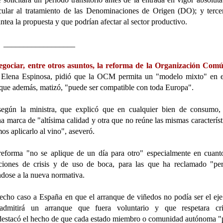
cular al tratamiento de las Denominaciones de Origen (DO); y terce
ntea la propuesta y que podrían afectar al sector productivo.
__________________
gociar, entre otros asuntos, la reforma de la Organización Comú
a, Elena Espinosa, pidió que la OCM permita un "modelo mixto" en 
que además, matizó, "puede ser compatible con toda Europa".
según la ministra, que explicó que en cualquier bien de consumo,
a marca de "altísima calidad y otra que no reúne las mismas característ
s aplicarlo al vino", aseveró.
reforma "no se aplique de un día para otro" especialmente en cuant
aciones de crisis y de uso de boca, para las que ha reclamado "pe
ándose a la nueva normativa.
echo caso a España en que el arranque de viñedos no podía ser el eje
mitirá un arranque que fuera voluntario y que respetara crit
y destacó el hecho de que cada estado miembro o comunidad autónoma 