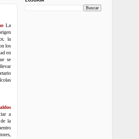
ino
La
origen
r, la
on los
dad en
que se
llevar
etario
ícolas
aldos
iar a
 de la
uentro
tores,