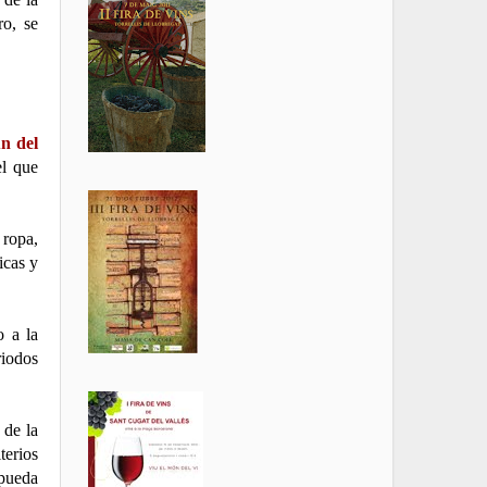
ro, se
n del
el que
 ropa,
icas y
o a la
riodos
 de la
erios
"pueda