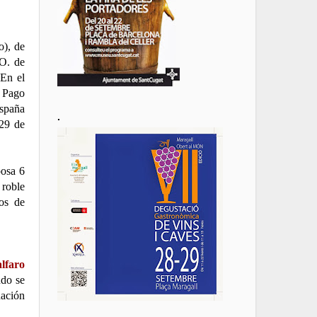
o), de
.O. de
 En el
e Pago
España
.
 29 de
posa 6
 roble
ños de
lfaro
ndo se
nación