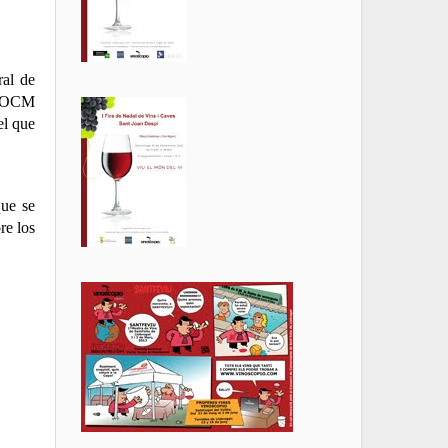
ral de
la OCM
el que
que se
re los