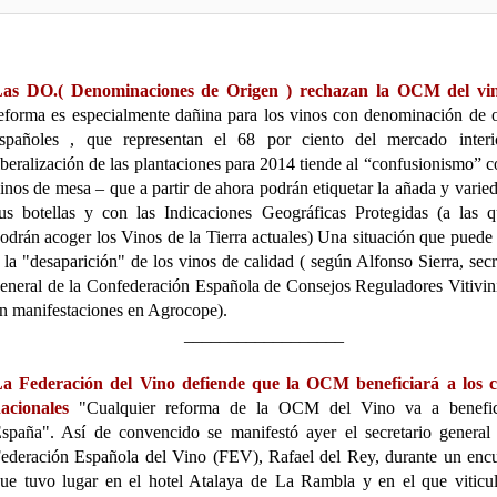
as DO.( Denominaciones de Origen ) rechazan la OCM del v
eforma es especialmente dañina para los vinos con denominación de 
spañoles , que representan el 68 por ciento del mercado interio
iberalización de las plantaciones para 2014 tiende al “confusionismo” c
inos de mesa – que a partir de ahora podrán etiquetar la añada y varie
us botellas y con las Indicaciones Geográficas Protegidas (a las 
odrán acoger los Vinos de la Tierra actuales) Una situación que puede 
 la "desaparición" de los vinos de calidad ( según Alfonso Sierra, secr
eneral de la Confederación Española de Consejos Reguladores Vitivin
n manifestaciones en Agrocope).
__________________
a Federación del Vino defiende que la OCM beneficiará a los c
acionales
"Cualquier reforma de la OCM del Vino va a benefic
spaña". Así de convencido se manifestó ayer el secretario general
ederación Española del Vino (FEV), Rafael del Rey, durante un enc
ue tuvo lugar en el hotel Atalaya de La Rambla y en el que viticul