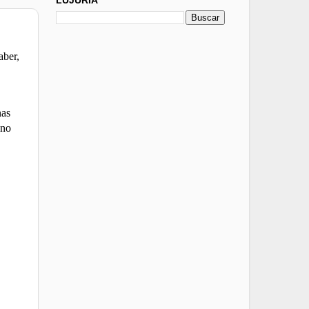
aber,
nas
 no