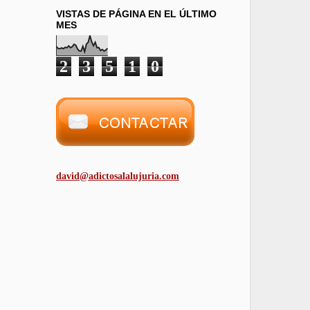
VISTAS DE PÁGINA EN EL ÚLTIMO
MES
2
3
5
1
0
david@adictosalalujuria.com