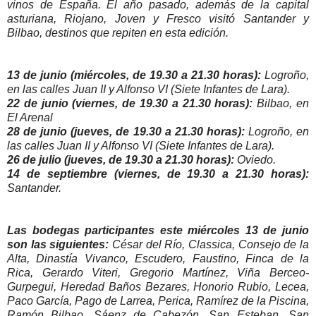
vinos de España. El año pasado, además de la capital
asturiana, Riojano, Joven y Fresco visitó Santander y
Bilbao, destinos que repiten en esta edición.
13 de junio (miércoles, de 19.30 a 21.30 horas):
Logroño,
en las calles Juan II y Alfonso VI (Siete Infantes de Lara).
22 de junio (viernes, de 19.30 a 21.30 horas):
Bilbao, en
El Arenal
28 de junio (jueves, de 19.30 a 21.30 horas):
Logroño, en
las calles Juan II y Alfonso VI (Siete Infantes de Lara).
26 de julio (jueves, de 19.30 a 21.30 horas):
Oviedo.
14 de septiembre (viernes, de 19.30 a 21.30 horas):
Santander.
Las bodegas participantes este miércoles 13 de junio
son las siguientes:
César del Río, Classica, Consejo de la
Alta, Dinastía Vivanco, Escudero, Faustino, Finca de la
Rica, Gerardo Viteri, Gregorio Martínez, Viña Berceo-
Gurpegui, Heredad Baños Bezares, Honorio Rubio, Lecea,
Paco García, Pago de Larrea, Perica, Ramírez de la Piscina,
Ramón Bilbao, Sáenz de Cabezón, San Esteban, San