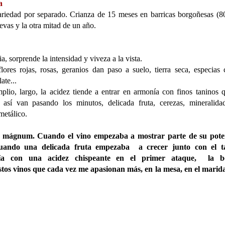
a
ariedad por separado. Crianza de 15 meses en barricas borgoñesas (
evas y la otra mitad de un año.
, sorprende la intensidad y viveza a la vista.
lores rojas, rosas, geranios dan paso a suelo, tierra seca, especias 
ate...
lio, largo, la acidez tiende a entrar en armonía con finos taninos 
 así van pasando los minutos, delicada fruta, cerezas, mineralid
metálico.
 mágnum. Cuando el vino empezaba a mostrar parte de su poten
 cuando una delicada fruta empezaba a crecer junto con el t
a con una acidez chispeante en el primer ataque, la bo
estos vinos que cada vez me apasionan más, en la mesa, en el marid