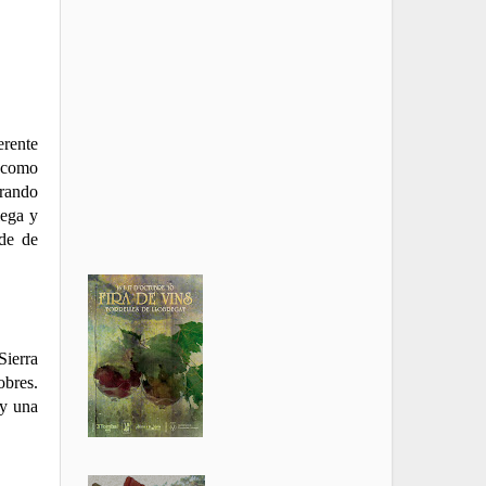
erente
, como
trando
iega y
rde de
Sierra
obres.
 y una