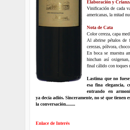
Elaboración y Crianz
Vinificación de cada v
americanas, la mitad nu
Nota de Cata
Color cereza, capa media
Al abrirse pétalos de f
cerezas, pólvora, chocol
En boca se muestra amp
hinchan así oxigenan,
final cálido con toques 
Lastima que no fuese
esa fina elegancia,
entrando en armoní
ya decía adiós. Sinceramente, no sé que tienen 
la conversación........
Enlace de Interés