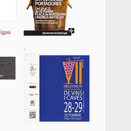
tigua
.