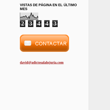
VISTAS DE PÁGINA EN EL ÚLTIMO
MES
2
3
4
4
3
david@adictosalalujuria.com