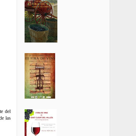
te del
de las