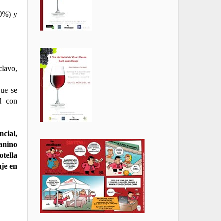
80%) y
clavo,
que se
ad con
cial,
anino
tella
aje en