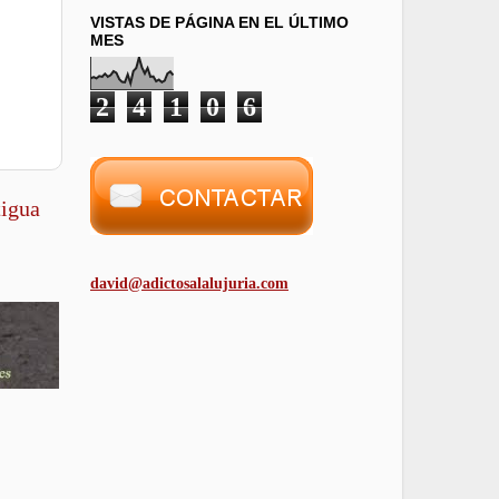
VISTAS DE PÁGINA EN EL ÚLTIMO
MES
2
4
1
0
6
tigua
david@adictosalalujuria.com