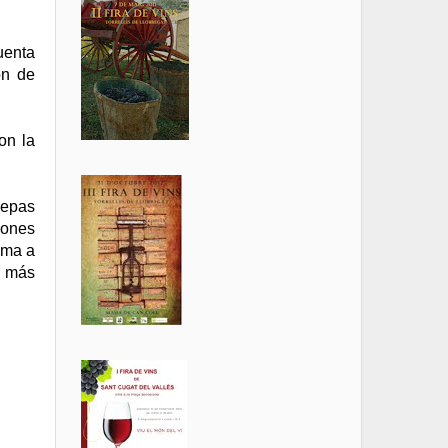
uenta
ón de
on la
cepas
iones
ima a
s más