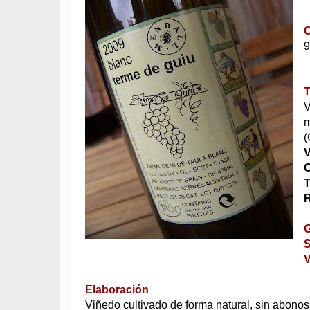
C
9
T
V
m
(
V
O
T
R
G
S
Elaboración
Viñedo cultivado de forma natural, sin abonos