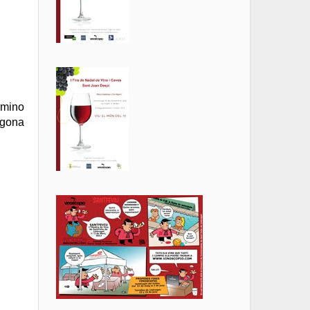
rmino
gona