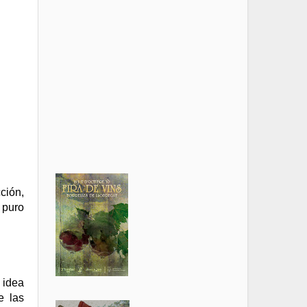
ción,
 puro
a idea
e las