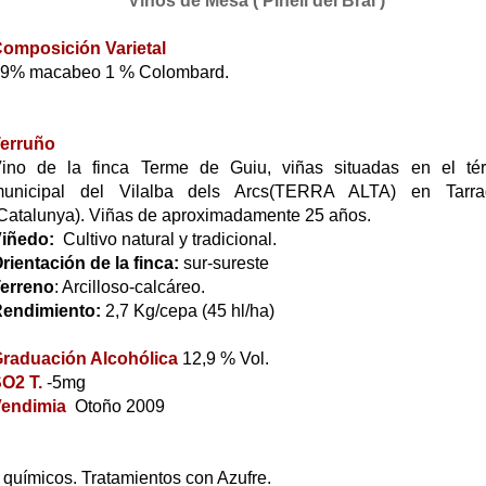
Vinos de Mesa ( Pinell del Brai )
omposición Varietal
9% macabeo 1 % Colombard.
erruño
ino de la finca Terme de Guiu, viñas situadas en el té
unicipal del Vilalba dels Arcs(TERRA ALTA) en Tarra
Catalunya). Viñas de aproximadamente 25 años.
iñedo:
Cultivo natural y tradicional.
rientación de la finca:
sur-sureste
erreno
: Arcilloso-calcáreo.
endimiento:
2,7 Kg/cepa (45 hl/ha)
raduación Alcohólica
12,9 % Vol.
O2 T.
-5mg
Vendimia
Otoño 2009
 químicos. Tratamientos con Azufre.