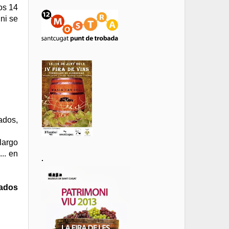
os 14
ni se
ados,
 largo
.. en
.
cados