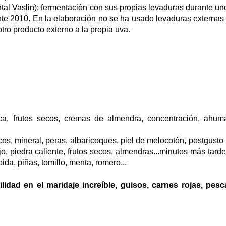
al Vaslin); fermentación con sus propias levaduras durante un
nte 2010. En la elaboración no se ha usado levaduras externas 
otro producto externo a la propia uva.
nca, frutos secos, cremas de almendra, concentración, ahum
icos, mineral, peras, albaricoques, piel de melocotón, postgusto
o, piedra caliente, frutos secos, almendras...minutos más tarde.
ida, piñas, tomillo, menta, romero...
idad en el maridaje increíble, guisos, carnes rojas, pes