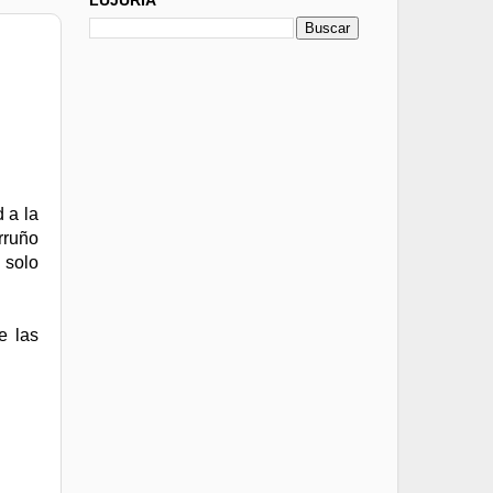
 a la
rruño
 solo
e las