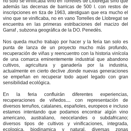
no solo se vinificaba vino en Torrelles de Llobregat sino que
además las decenas de barricas de 500 l. con restos de
inscripciones en tiza de 1963, atestiguan que era mucho el
vino que se vinificaba, no en vano Torrelles de Llobregat se
encuentra en las primeras estribaciones del macizo del
Garraf , subzona geográfica de la DO. Penedès.
Nos queda mucho trabajo por hacer y la feria tan solo es
punta de lanza de un proyecto mucho más profundo,
recuperación de viñas y reencuentro con la historia vinícola
de una comarca eminentemente industrial que abandono
cultivos, agricultura y ganadería por la industria,
actualmente en cierto declive ,donde nuevas generaciones
se empeñan en recuperar todo aquel legado con gran
sensibilidad ecológica.
En la feria confluirán diferentes experiencias,
recuperaciones de viñedos.... con representación de
diversos terruños, catalanes, españoles, europeos e incluso
estamos intentando que podamos encontrar algún vino
americano, australiano, neocelandes o subdafricano;
diversos tipos de cultivos y vinificaciones, integrada,
ecologica, biodinamica y natural, diversas zonas