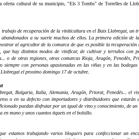
a oferta cultural de su municipio, "Els 3 Tombs" de Torrelles de Llob
 trabajo de recuperación de la viniticultura en el Baix Llobregat, un t
, abandonados a su suerte muchos de ellos. La primera edición de la
ostrar al agricultor de la comarca de que es posible la recuperación 
, que hay distintos modos de vinificar, de cultivar y terruños con pe
ia... o de otras regiones, otras comarcas Rioja, Aragón, Penedès, Pri
ero siempre con personas apasionadas en las viñas y en las bodegas
de Llobregat el proximo domingo 17 de octubre.
at
regat, Bulgaria, Italia, Alemania, Aragón, Priorat, Penedès... el vis
eros o en su defecto con importadores y distribuidores que estarán
aficionado puedan disfrutar por un igual de vino y conocimiento, de u
a en mano y unos cuantos tiquets en el bolsillo.
ue estamos trabajando varios bloguers para confeccionar un encu