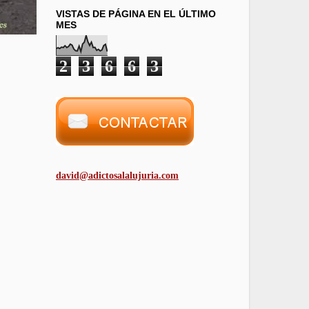
VISTAS DE PÁGINA EN EL ÚLTIMO
MES
2
3
6
6
3
david@adictosalalujuria.com