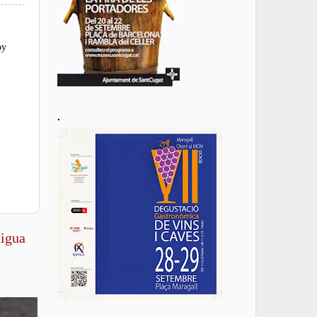
oy
.
tigua