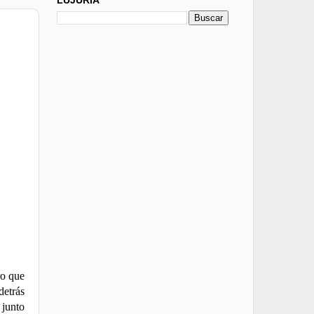
ro que
detrás
 junto