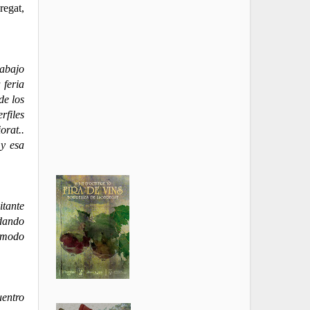
regat,
rabajo
 feria
de los
rfiles
orat..
 y esa
itante
 dando
n modo
entro