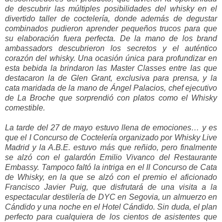
de descubrir las múltiples posibilidades del whisky en el
divertido taller de coctelería, donde además de degustar
combinados pudieron aprender pequeños trucos para que
su elaboración fuera perfecta. De la mano de los brand
ambassadors descubrieron los secretos y el auténtico
corazón del whisky. Una ocasión única para profundizar en
esta bebida la brindaron las Master Classes entre las que
destacaron la de Glen Grant, exclusiva para prensa, y la
cata maridada de la mano de Ángel Palacios, chef ejecutivo
de La Broche que sorprendió con platos como el Whisky
comestible.
La tarde del 27 de mayo estuvo llena de emociones… y es
que el I Concurso de Coctelería organizado por Whisky Live
Madrid y la A.B.E. estuvo más que reñido, pero finalmente
se alzó con el galardón Emilio Vivanco del Restaurante
Embassy. Tampoco faltó la intriga en el II Concurso de Cata
de Whisky, en la que se alzó con el premio el aficionado
Francisco Javier Puig, que disfrutará de una visita a la
espectacular destilería de DYC en Segovia, un almuerzo en
Cándido y una noche en el Hotel Cándido. Sin duda, el plan
perfecto para cualquiera de los cientos de asistentes que