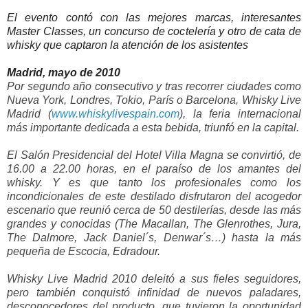
El evento contó con las mejores marcas, interesantes
Master Classes, un concurso de coctelería y otro de cata de
whisky que captaron la atención de los asistentes
Madrid, mayo de 2010
Por segundo año consecutivo y tras recorrer ciudades como
Nueva York, Londres, Tokio, París o Barcelona, Whisky Live
Madrid (
www.whiskylivespain.com
), la feria internacional
más importante dedicada a esta bebida, triunfó en la capital.
El Salón Presidencial del Hotel Villa Magna se convirtió, de
16.00 a 22.00 horas, en el paraíso de los amantes del
whisky. Y es que tanto los profesionales como los
incondicionales de este destilado disfrutaron del acogedor
escenario que reunió cerca de 50 destilerías, desde las más
grandes y conocidas (The Macallan, The Glenrothes, Jura,
The Dalmore, Jack Daniel´s, Denwar´s…) hasta la más
pequeña de Escocia, Edradour.
Whisky Live Madrid 2010 deleitó a sus fieles seguidores,
pero también conquistó infinidad de nuevos paladares,
desconocedores del producto, que tuvieron la oportunidad