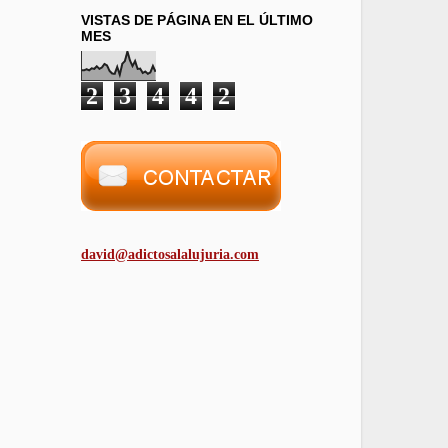
VISTAS DE PÁGINA EN EL ÚLTIMO
MES
2
3
4
4
2
david@adictosalalujuria.com