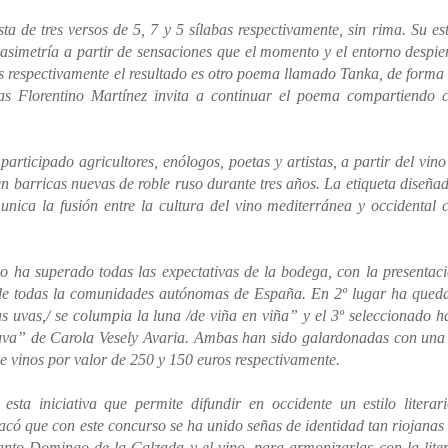
 de tres versos de 5, 7 y 5 sílabas respectivamente, sin rima. Su est
e asimetría a partir de sensaciones que el momento y el entorno despie
as respectivamente el resultado es otro poema llamado Tanka, de forma
as Florentino Martínez invita a continuar el poema compartiendo 
rticipado agricultores, enólogos, poetas y artistas, a partir del vino
n barricas nuevas de roble ruso durante tres años. La etiqueta diseña
nica la fusión entre la cultura del vino mediterránea y occidental 
o ha superado todas las expectativas de la bodega, con la presentac
 de todas la comunidades autónomas de España. En 2º lugar ha qued
vas,/ se columpia la luna /de viña en viña” y el 3º seleccionado h
 uva” de Carola Vesely Avaria. Ambas han sido galardonadas con una 
e vinos por valor de 250 y 150 euros respectivamente.
a iniciativa que permite difundir en occidente un estilo literar
tacó que con este concurso se ha unido señas de identidad tan riojana
anto Domingo de la Calzada y el vino, para armonizarlas con la lite