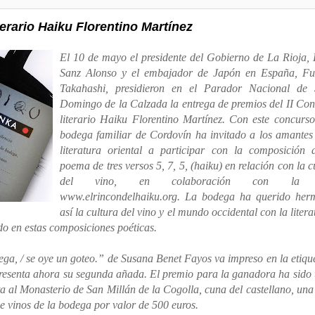
terario Haiku Florentino Martínez
El 10 de mayo el presidente del Gobierno de La Rioja,
Sanz Alonso y el embajador de Japón en España, Fu
Takahashi, presidieron en el Parador Nacional de 
Domingo de la Calzada la entrega de premios del II Co
literario Haiku Florentino Martínez. Con este concurso
bodega familiar de Cordovín ha invitado a los amantes
literatura oriental a participar con la composición
poema de tres versos 5, 7, 5, (haiku) en relación con la c
del vino, en colaboración con la
www.elrincondelhaiku.org. La bodega ha querido her
así la cultura del vino y el mundo occidental con la litera
do en estas composiciones poéticas.
dega, / se oye un goteo.” de Susana Benet Fayos va impreso en la etiqu
esenta ahora su segunda añada. El premio para la ganadora ha sido 
 al Monasterio de San Millán de la Cogolla, cuna del castellano, una 
e vinos de la bodega por valor de 500 euros.