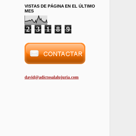
VISTAS DE PÁGINA EN EL ÚLTIMO
MES
2
3
1
8
9
david@adictosalalujuria.com