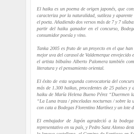
El haiku es un poema de origen japonés, que consta
caracteriza por la naturalidad, sutileza y aparent
el poeta. Añadiendo dos versos más de 7 y 7 sílab
partir del haiku ganador en el concurso, Bodeg
consumidor poesía y vino.
Tanka 2005 es fruto de un proyecto en el que han pa
mejor uva del carasol de Valdemerque envejecido e
el artista bilbaíno Alberto Palomera también comu
literatura y el pensamiento oriental.
El éxito de esta segunda convocatoria del concurs
más de 1.300 haikus, procedentes de 25 países y
haiku de María Helena Bueno Pérez “Duermen las u
“La Luna traza / pinceladas nocturnas / sobre la
con cata a Bodegas Florentino Martínez y un lote d
El embajador de Japón agradeció a la bodega est
representativo en su país, y Pedro Sanz Alonso des
la lengua castellana, el Camino de Santiago en S