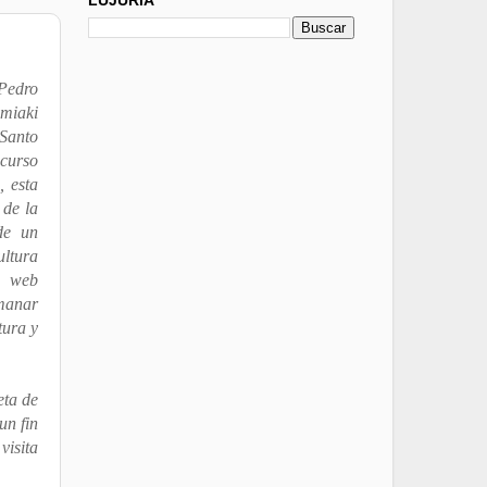
 Pedro
miaki
Santo
ncurso
, esta
 de la
 de un
ultura
 web
manar
tura y
eta de
un fin
visita