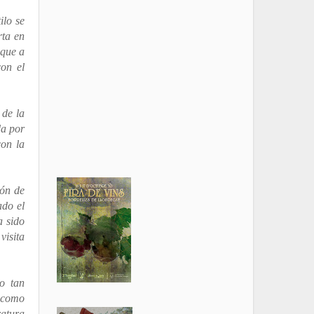
ilo se
rta en
 que a
con el
 de la
da por
con la
ión de
ado el
a sido
visita
io tan
s como
ratura