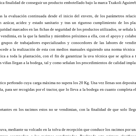
ica finalidad de conseguir un producto embotellado bajo la marca Txakoli Aguirre
as la evaluación continuada desde el inicio del envero, de los parámetros relac
n azúcar, acidez y estado sanitario y tras un riguroso cumplimiento de los pl
guridad marcados en las fichas de seguridad de los productos utilizados, se señala l
 vendimia, en la que la familia y miembros próximos a ella, con el apoyo y colab
 grupos de trabajadores especializados y conocedores de las labores de vendim
ocede a la realización de esta con medios manuales siguiendo una norma técnica
lica a toda la plantación, con el fin de garantizar la uva técnica que se aplica a 
ras viñas llegan a la bodega, tal y como señalan los procedimientos de calidad impl
stico perforado cuya carga máxima no supera los 20 Kg. Una vez llenas son deposit
a, para ser recogidas por el tractor, que lo lleva a la bodega en cuanto completa e
tantes en los racimos estos no se vendimian, con la finalidad de que solo lleg
uva, mediante su volcado en la tolva de recepción que conduce los racimos por un