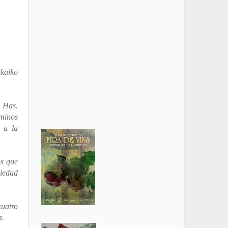
zkaiko
 Has.
aminos
 a la
os que
riedad
cuatro
a.