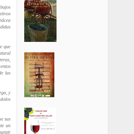
abajos
etivos
rbácea
edidas
te que
atural
reras,
mentos
de las
ega, y
ndolos
se sus
nte un
surgir