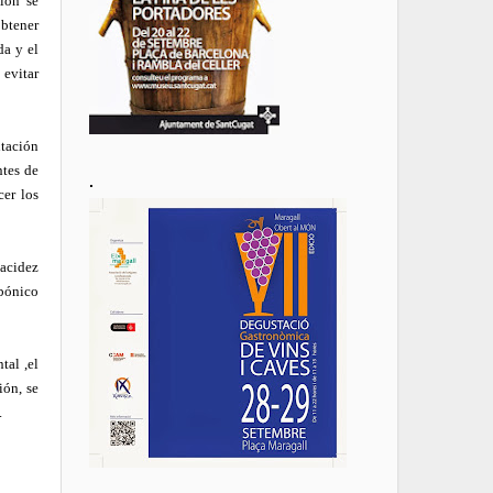
ión se
obtener
da y el
 evitar
ntación
ntes de
.
cer los
 acidez
rbónico
tal ,el
ión, se
.