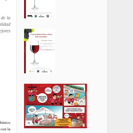
 de la
alidad
ejores
básico
 con la