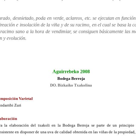
urado, desnietado, poda en verde, aclareos, etc. se ejecutan en función
eación e insolación de la viña y de su racimo, en el cual se basa la c
 racimo sano a la hora de vendimiar, se consiguen básicamente las m
n y evolución.
Aguirrebeko 2008
Bodega Berroja
DO. Bizkaiko Txakolina
mposición Varietal
ndarribi Zuri
aboración
ra la elaboración del txakoli en la Bodega Berroja se parte de un principio 
nsistente en disponer de una uva de calidad obtenida en las viñas de la propiedad,