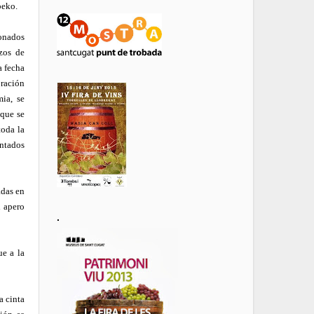
beko.
ionados
azos de
a fecha
oración
ia, se
 que se
toda la
antados
adas en
l apero
.
ue a la
a cinta