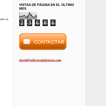
VISTAS DE PÁGINA EN EL ÚLTIMO
MES
usto es
2
3
6
0
6
david@adictosalalujuria.com