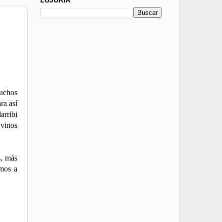
muchos
ra así
arribi
 vinos
s, más
amos a