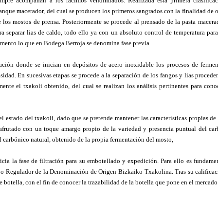
empre acompañan a los racimos vendimiados. Realizada esta primera clasificac
 tanque macerador, del cual se producen los primeros sangrados con la finalidad de 
de los mostos de prensa. Posteriormente se procede al prensado de la pasta macera
a separar lias de caldo, todo ello ya con un absoluto control de temperatura para
omento lo que en Bodega Berroja se denomina fase previa.
ación donde se inician en depósitos de acero inoxidable los procesos de ferme
sidad. En sucesivas etapas se procede a la separación de los fangos y lias procede
ente el txakoli obtenido, del cual se realizan los análisis pertinentes para cono
el estado del txakoli, dado que se pretende mantener las características propias de
 afrutado con un toque amargo propio de la variedad y presencia puntual del ca
l carbónico natural, obtenido de la propia fermentación del mosto,
cia la fase de filtración para su embotellado y expedición. Para ello es fundamen
ejo Regulador de la Denominación de Origen Bizkaiko Txakolina. Tras su calificac
 botella, con el fin de conocer la trazabilidad de la botella que pone en el mercado