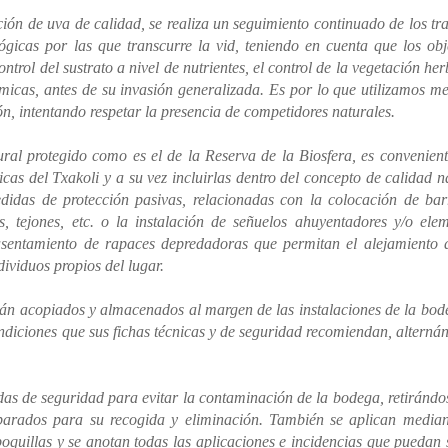
ción de uva de calidad, se realiza un seguimiento continuado de los tr
lógicas por las que transcurre la vid, teniendo en cuenta que los obj
trol del sustrato a nivel de nutrientes, el control de la vegetación he
ámicas, antes de su invasión generalizada. Es por lo que utilizamos m
ón, intentando respetar la presencia de competidores naturales.
ral protegido como es el de la Reserva de la Biosfera, es convenien
icas del Txakoli y a su vez incluirlas dentro del concepto de calidad n
didas de protección pasivas, relacionadas con la colocación de bar
s, tejones, etc. o la instalación de señuelos ahuyentadores y/o ele
asentamiento de rapaces depredadoras que permitan el alejamiento 
ividuos propios del lugar.
están acopiados y almacenados al margen de las instalaciones de la bod
ondiciones que sus fichas técnicas y de seguridad recomiendan, alterná
das de seguridad para evitar la contaminación de la bodega, retirándo
eparados para su recogida y eliminación. También se aplican media
 boquillas y se anotan todas las aplicaciones e incidencias que puedan 