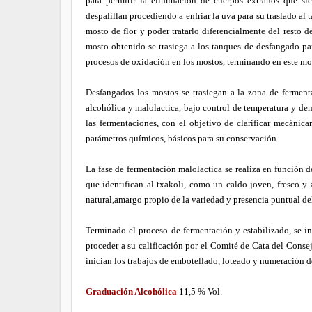
para permitir la eliminación de cuerpos extraños que si
despalillan procediendo a enfriar la uva para su traslado al
mosto de flor y poder tratarlo diferencialmente del resto 
mosto obtenido se trasiega a los tanques de desfangado par
procesos de oxidación en los mostos, terminando en este m
Desfangados los mostos se trasiegan a la zona de ferment
alcohólica y malolactica, bajo control de temperatura y den
las fermentaciones, con el objetivo de clarificar mecánicam
parámetros químicos, básicos para su conservación.
La fase de fermentación malolactica se realiza en función d
que identifican al txakoli, como un caldo joven, fresco y
natural,amargo propio de la variedad y presencia puntual de
Terminado el proceso de fermentación y estabilizado, se ini
proceder a su calificación por el Comité de Cata del Cons
inician los trabajos de embotellado, loteado y numeración de
Graduación Alcohólica
11,5 % Vol.