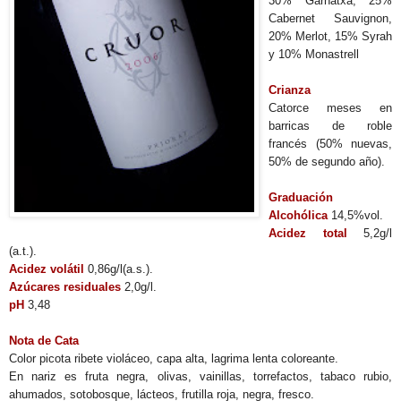
30% Garnatxa, 25%
Cabernet Sauvignon,
20% Merlot, 15% Syrah
y 10% Monastrell
Crianza
Catorce meses en
barricas de roble
francés (50% nuevas,
50% de segundo año).
Graduación
Alcohólica
14,5%vol.
Acidez total
5,2g/l
(a.t.).
Acidez volátil
0,86g/l(a.s.).
Azúcares residuales
2,0g/l.
pH
3,48
Nota de Cata
Color picota ribete violáceo, capa alta, lagrima lenta coloreante.
En nariz es fruta negra, olivas, vainillas, torrefactos, tabaco rubio,
ahumados, sotobosque, lácteos, frutilla roja, negra, fresco.