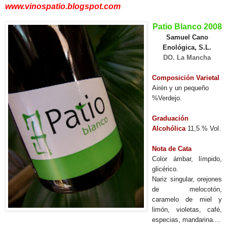
www.vinospatio.blogspot.com
Patio Blanco 2008
Samuel Cano
Enológica, S.L.
DO. La Mancha
Composición Varietal
Airén
y un pequeño
%Verdejo.
Graduación
Alcohólica
11,5 % Vol.
Nota de Cata
Color ámbar, límpido,
glicérico.
Nariz singular, orejones
de melocotón,
caramelo de miel y
limón, violetas, café,
especias, mandarina....