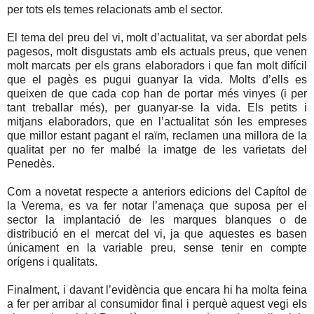
per tots els temes relacionats amb el sector.
El tema del preu del vi, molt d’actualitat, va ser abordat pels
pagesos, molt disgustats amb els actuals preus, que venen
molt marcats per els grans elaboradors i que fan molt difícil
que el pagès es pugui guanyar la vida. Molts d’ells es
queixen de que cada cop han de portar més vinyes (i per
tant treballar més), per guanyar-se la vida. Els petits i
mitjans elaboradors, que en l’actualitat són les empreses
que millor estant pagant el raïm, reclamen una millora de la
qualitat per no fer malbé la imatge de les varietats del
Penedès.
Com a novetat respecte a anteriors edicions del Capítol de
la Verema, es va fer notar l’amenaça que suposa per el
sector la implantació de les marques blanques o de
distribució en el mercat del vi, ja que aquestes es basen
únicament en la variable preu, sense tenir en compte
orígens i qualitats.
Finalment, i davant l’evidència que encara hi ha molta feina
a fer per arribar al consumidor final i perquè aquest vegi els