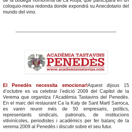
de la bodega homónima de La Rioja, que participará en un
coloquio-mesa redonda donde expondrá su Anecdotario del
mundo del vino.
______________________________________
El Penedès necessita emocionar!
Aquest dijous 15
d’octubre es va celebrar l’edició 2009 del Capítol de la
Verema que organitza l’Acadèmia Tastavins del Penedès.
En el marc del restaurant Ca la Katy de Sant Martí Sarroca,
es varen reunir més de 50 empresaris, polítics,
representants sindicals, patronals, de institucions
vitivinícoles, periodistes i acadèmics per fer balanç de la
verema 2009 al Penedès i discutir sobre el seu futur.