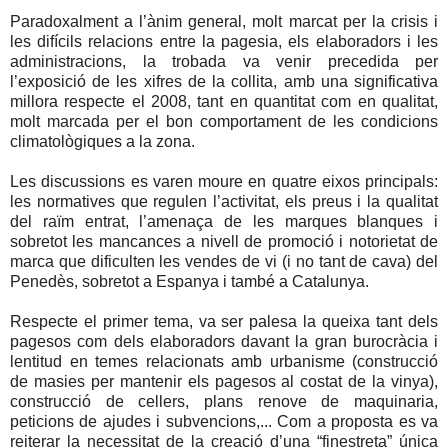
Paradoxalment a l’ànim general, molt marcat per la crisis i
les difícils relacions entre la pagesia, els elaboradors i les
administracions, la trobada va venir precedida per
l’exposició de les xifres de la collita, amb una significativa
millora respecte el 2008, tant en quantitat com en qualitat,
molt marcada per el bon comportament de les condicions
climatològiques a la zona.
Les discussions es varen moure en quatre eixos principals:
les normatives que regulen l’activitat, els preus i la qualitat
del raïm entrat, l’amenaça de les marques blanques i
sobretot les mancances a nivell de promoció i notorietat de
marca que dificulten les vendes de vi (i no tant de cava) del
Penedès, sobretot a Espanya i també a Catalunya.
Respecte el primer tema, va ser palesa la queixa tant dels
pagesos com dels elaboradors davant la gran burocràcia i
lentitud en temes relacionats amb urbanisme (construcció
de masies per mantenir els pagesos al costat de la vinya),
construcció de cellers, plans renove de maquinaria,
peticions de ajudes i subvencions,... Com a proposta es va
reiterar la necessitat de la creació d’una “finestreta” única