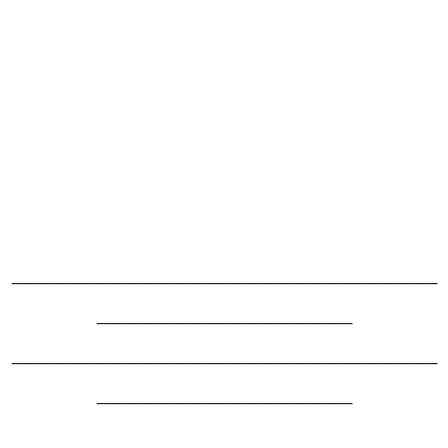
.
.
.
.
.
.
_________________________
_______________
_________________________
_______________