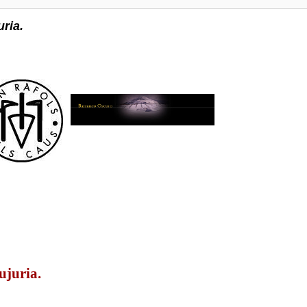
ria.
ujuria.