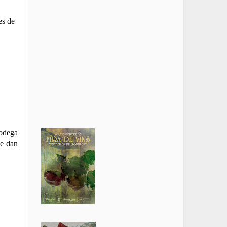
es de
Bodega
ue dan