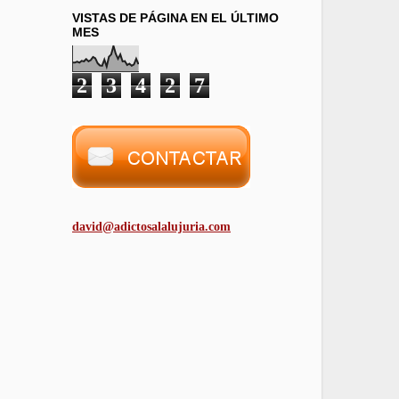
VISTAS DE PÁGINA EN EL ÚLTIMO
MES
2
3
4
2
7
david@adictosalalujuria.com