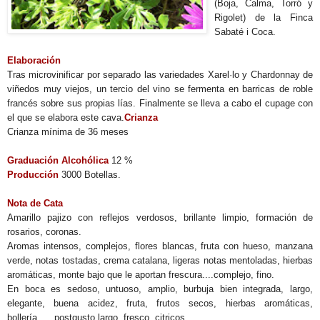
(Boja, Calma, Torró y
Rigolet) de la Finca
Sabaté i Coca.
Elaboración
Tras microvinificar por separado las variedades Xarel·lo y Chardonnay de
viñedos muy viejos, un tercio del vino se fermenta en barricas de roble
francés sobre sus propias lías. Finalmente se lleva a cabo el cupage con
el que se elabora este cava.
Crianza
Crianza mínima de 36 meses
Graduación Alcohólica
12 %
Producción
3000 Botellas.
Nota de Cata
Amarillo pajizo con reflejos verdosos, brillante limpio, formación de
rosarios, coronas.
Aromas intensos, complejos, flores blancas, fruta con hueso, manzana
verde, notas tostadas, crema catalana, ligeras notas mentoladas, hierbas
aromáticas, monte bajo que le aportan frescura....complejo, fino.
En boca es sedoso, untuoso, amplio, burbuja bien integrada, largo,
elegante, buena acidez, fruta, frutos secos, hierbas aromáticas,
bollería..... postgusto largo, fresco, citricos....