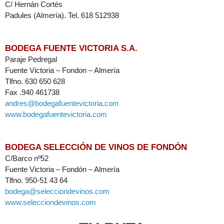
C/ Hernán Cortés
Padules (Almería). Tel. 618 512938
BODEGA FUENTE VICTORIA S.A.
Paraje Pedregal
Fuente Victoria – Fondon – Almería
Tlfno. 630 650 628
Fax .940 461738
andres@bodegafuentevictoria.com
www.bodegafuentevictoria.com
BODEGA SELECCIÓN DE VINOS DE FONDÓN
C/Barco nº52
Fuente Victoria – Fondón – Almería
Tlfno. 950-51 43 64
bodega@selecciondevinos.com
www.selecciondevinos.com