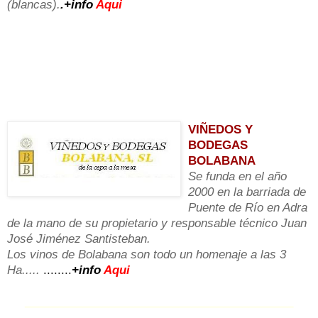
(blancas).
.+info
Aqui
________________________
__________________________
______________________________
_______________________________________________
_______
VIÑEDOS Y
BODEGAS
BOLABANA
Se funda en el año
2000 en la barriada de
Puente de Río en Adra
de la mano de su propietario y responsable técnico Juan
José Jiménez Santisteban.
Los vinos de Bolabana son todo un homenaje a las 3
Ha.....
........
+info
Aqui
__
________________________________________
__________