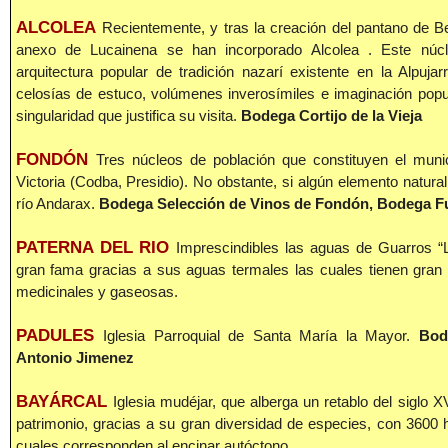
ALCOLEA
Recientemente, y tras la creación del pantano de Be
anexo de Lucainena se han incorporado Alcolea . Este núcl
arquitectura popular de tradición nazarí existente en la Alpuja
celosías de estuco, volúmenes inverosímiles e imaginación popul
singularidad que justifica su visita.
Bodega Cortijo de la Vieja
FONDÓN
Tres núcleos de población que constituyen el muni
Victoria (Codba, Presidio). No obstante, si algún elemento natural 
río Andarax.
Bodega Selección de Vinos de Fondón, Bodega Fu
PATERNA DEL RIO
Imprescindibles las aguas de Guarros “
gran fama gracias a sus aguas termales las cuales tienen gran
medicinales y gaseosas.
PADULES
Iglesia Parroquial de Santa María la Mayor.
Bod
Antonio Jimenez
BAYÁRCAL
Iglesia mudéjar, que alberga un retablo del siglo 
patrimonio, gracias a su gran diversidad de especies, con 3600 
cuales corresponden al encinar autóctono.