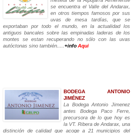
meseta de la Alpujarra Almeriense
se encuentra el Valle del Andarax,
en otros tiempos famosos por sus
uvas de mesa tardías, que se
exportaban por todo el mundo, en la actualidad los
antiguos bancales sobre las empinadas laderas de los
montes se estan recuperando no sólo con las uvas
autóctonas sino también
.....
+info
Aqui
________________________
__________________________
______________________________
_______________________________________________
_______
BODEGA ANTONIO
JIMÉNEZ
La Bodega Antonio Jimenez
antes Bodega Paco Ferre,
precursora de lo que hoy es
la VT. Ribera de Andarax, una
distinción de calidad que acoge a 21 municipios del