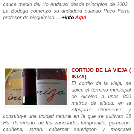
cauce medio del río Andarax desde principios de 2003 .
La Bodega comenzó su andadura cuando Paco Ferre,
profesor de bioquímica
.....
+info
Aqui
________________________
__________________________
______________________________
_______________________________________________
_______
CORTIJO DE LA VIEJA (
INIZA)
El cortijo de la vieja, se
ubica el término municipal
de Alcolea a unos 800
metros de altitud, en la
Alpujarra almeriense y
constituye una unidad natural en la que se cultivan 25
Ha. de viñedo, de las variedades tempranillo, garnacha,
cariñena, syrah, cabernet sauvignon y moscatel