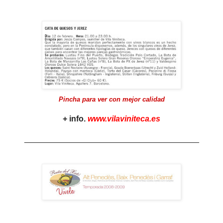
Pincha para ver
con mejor calidad
+ info.
www.vilaviniteca.es
_______________________________________