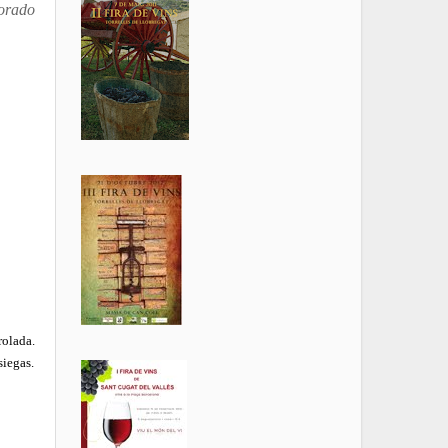
borado
rolada.
siegas.