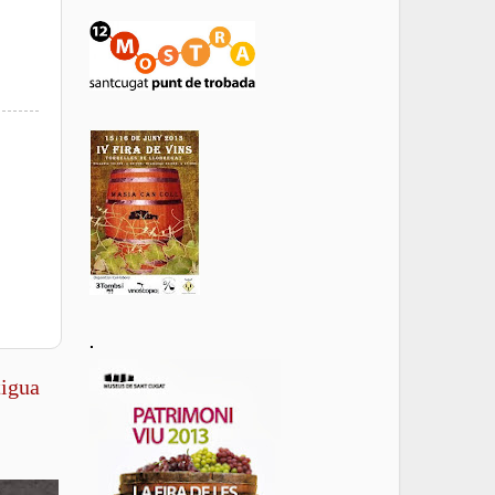
.
tigua