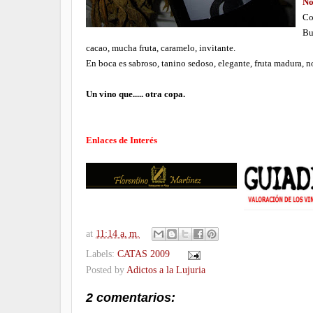
No
Co
Bu
cacao, mucha fruta, caramelo, invitante.
En boca es sabroso, tanino sedoso, elegante, fruta madura, not
Un vino que..... otra copa.
Enlaces de Interés
at
11:14 a. m.
Labels:
CATAS 2009
Posted by
Adictos a la Lujuria
2 comentarios: