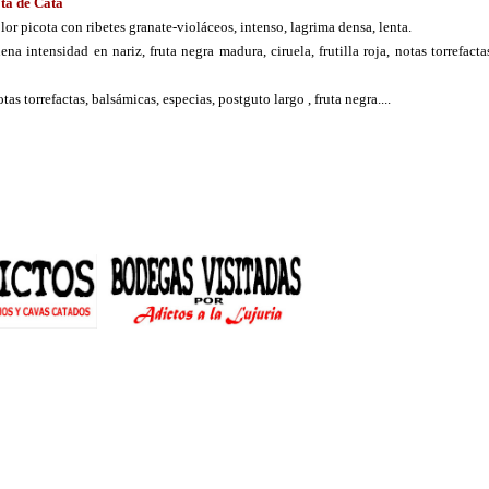
ta de Cata
lor picota con ribetes granate-violáceos, intenso, lagrima densa, lenta.
ena intensidad en nariz, fruta negra madura, ciruela, frutilla roja, notas torrefactas
as torrefactas, balsámicas, especias, postguto largo , fruta negra....