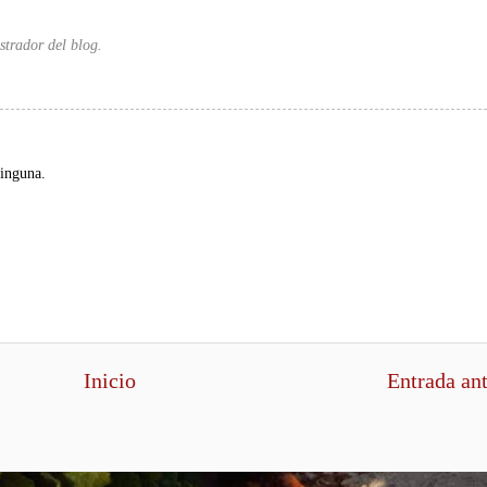
strador del blog.
ninguna.
Inicio
Entrada an