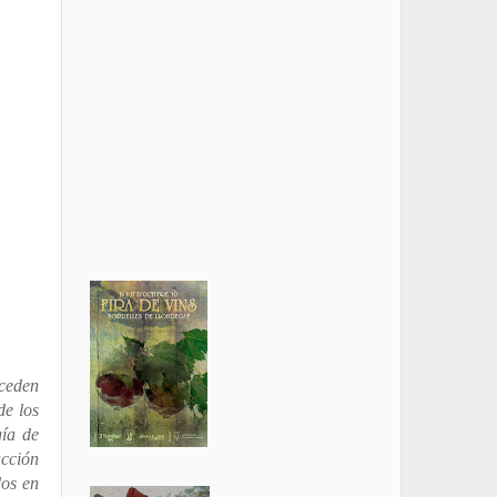
oceden
de los
ía de
ucción
dos en