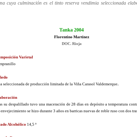
a cuya culminación es el tinto reserva vendimia seleccionada ela
Tanka 2004
Florentino Martinez
DOC. Rioja
mposición Varietal
mpranillo
ñedo
.
a seleccionada de producción limitada de la Viña Carasol Valdemerque
aboración
as su despalillado tuvo una maceración de 28 días en depósito a temperatura cont
 envejecimiento se hizo durante 3 años en barricas nuevas de roble ruso con dos tra
ado Alcohólico
14,5 º