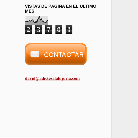
VISTAS DE PÁGINA EN EL ÚLTIMO
MES
2
3
7
0
1
david@adictosalalujuria.com