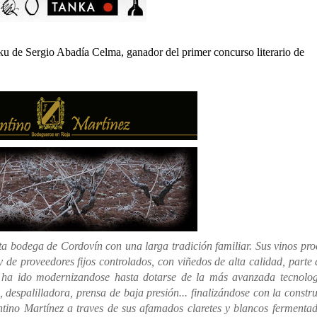
ku de Sergio Abadía Celma, ganador del primer concurso literario de
sta bodega de Cordovín con una larga tradición familiar. Sus vinos pr
de proveedores fijos controlados, con viñedos de alta calidad, parte 
ha ido modernizandose hasta dotarse de la más avanzada tecnolog
 despalilladora, prensa de baja presión... finalizándose con la constr
ntino Martínez a traves de sus afamados claretes y blancos fermenta