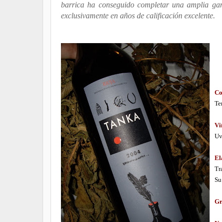
barrica ha conseguido completar una amplia gam
exclusivamente en años de calificación excelente.
Co
Te
Vi
Uv
El
Tr
Su
Gr