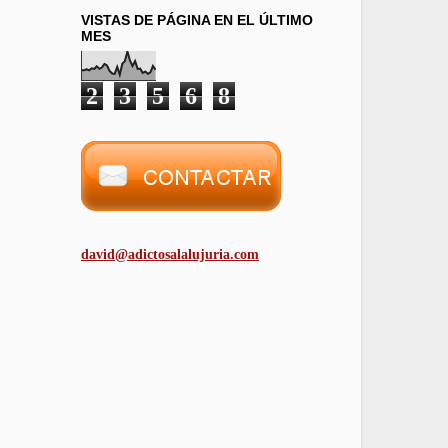
VISTAS DE PÁGINA EN EL ÚLTIMO
MES
2
3
5
6
8
david@adictosalalujuria.com