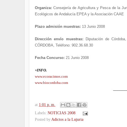
Organiza:
Consejería de Agricultura y Pesca de la J
Ecológicos de Andalucía EPEA y la Asociación CAAE
Plazo admisión muestras:
13 Junio 2008
Dirección envío muestras:
Diputación de Córdoba,
CÓRDOBA, Teléfono: 902.36.68.30
Fecha Concurso:
21 Junio 2008
+INFO.
www.ecoracimos.com
www.biocordoba.com
______
at
1:01 p. m.
Labels:
NOTICIAS 2008
Posted by
Adictos a la Lujuria