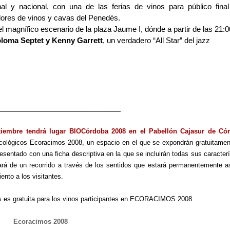
al y nacional, con una de las ferias de vinos para público fina
dores de vinos y cavas del Penedès.
l magnífico escenario de la plaza Jaume I, dónde a partir de las
21:0
oloma Septet y Kenny Garrett
, un verdadero “All Star” del jazz
______________________________
iembre tendrá lugar BIOCórdoba 2008 en el Pabellón Cajasur de Có
ecológicos Ecoracimos 2008, un espacio en el que se expondrán gratuitamen
resentado con una ficha descriptiva en la que se incluirán todas sus caracter
tará de un recorrido a través de los sentidos que estará permanentemente as
ento a los visitantes.
as es gratuita para los vinos participantes en ECORACIMOS 2008.
Ecoracimos 2008