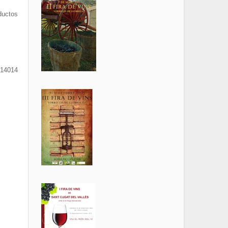
ductos
 14014