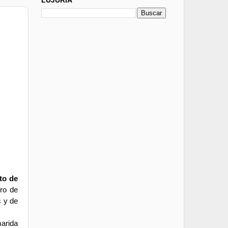
cto de
ero de
s y de
marida