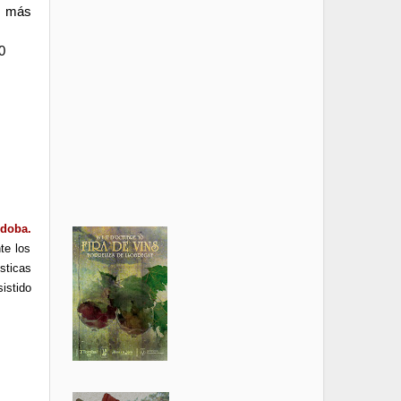
l más
0
rdoba.
te los
ísticas
istido