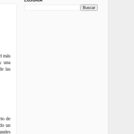
el más
 y una
de las
rio de
odo un
randes