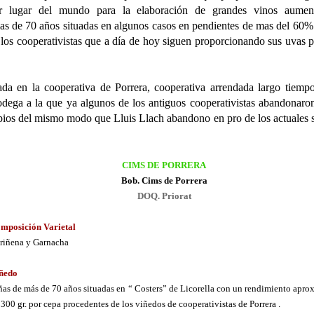
or lugar del mundo para la elaboración de grandes vinos aumen
as de 70 años situadas en algunos casos en pendientes de mas del 60%
 los cooperativistas que a día de hoy siguen proporcionando sus uvas p
da en la cooperativa de Porrera, cooperativa arrendada largo tiemp
bodega a la que ya algunos de los antiguos cooperativistas abandonaro
opios del mismo modo que Lluis Llach abandono en pro de los actuales 
CIMS DE PORRERA
Bob. Cims de Porrera
DOQ. Priorat
mposición Varietal
riñena y Garnacha
ñedo
ñas de más de 70 años situadas en “ Costers” de Licorella con un rendimiento apr
 300 gr. por cepa procedentes de los viñedos de cooperativistas de Porrera .