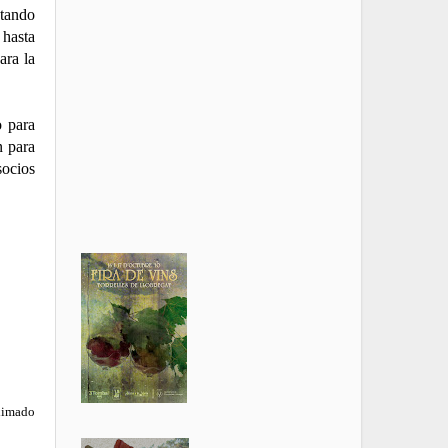
tando
 hasta
ara la
o para
n para
socios
oximado