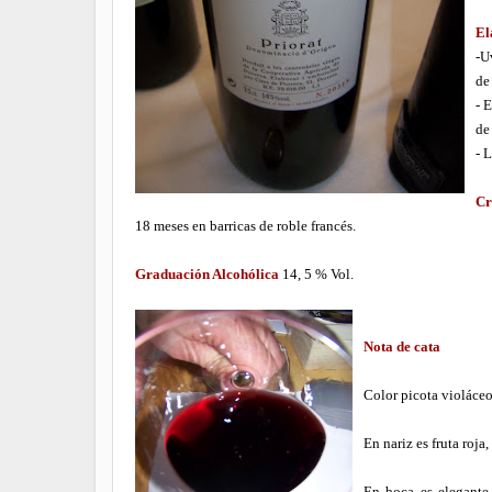
El
-U
de
- 
de
- 
Cr
18 meses en barricas de roble francés.
Graduación Alcohólica
14, 5 % Vol.
Nota de cata
Color picota violáceo
En nariz es fruta roja,
En boca es elegante, 