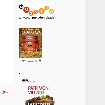
.
tigua