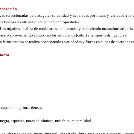
aboración
vas seleccionadas para asegurar su calidad y separadas por fincas y variedad a la 
 la bodega y enfriadas para no perder propiedades.
El estrujado se realiza de modo artesanal pisando y removiendo manualmente en la
 acero aprovechando al máximo los antocianos (color) y taninos (astringencia).
La fermentación se realiza por separado ( variedades y fincas en cubas de acero inox
ianza
 capa alta lagrimas densas.
 negra, especias, notas balsámicas, más fruta, mineralidad......
equilibrado,tanino suave, mineral, especiado, fruta roja, negra,pimienta, ligera