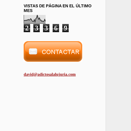
VISTAS DE PÁGINA EN EL ÚLTIMO
MES
2
3
3
6
9
david@adictosalalujuria.com