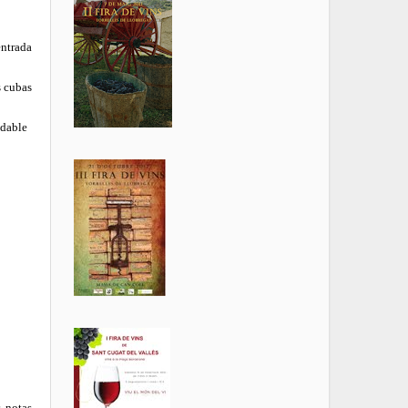
entrada
s cubas
idable
s notas