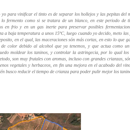
 yo para vinificar el tinto es de separar los hollejos y las pepitas del 
o lo fermento como si se tratara de un blanco, en este periodo de 
os en frio y en un gas inerte para preservar posibles fermentacion
iza a baja temperatura a unos 15ºC, luego cuando yo decido, meto las 
eposito, en el qual, las maceraciones són más cortas, en esto lo que g
 de color debido al alcohol que ya tenemos, y que actua como un
puedo moldear los taninos, y controlar la astringecia, por lo qual los
etodo, son muy frutales con aromas, incluso con grandes crianzas, s
nos vegetales y herbaceos, en fin una mejora en el acabodo del vin
én busco reducir el tiempo de crianza para poder pulir mejor los tanin