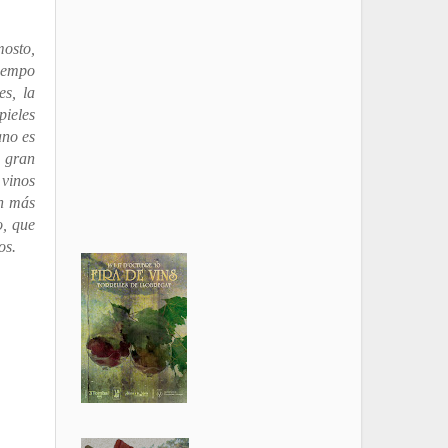
mosto,
tiempo
es, la
pieles
ano es
 gran
 vinos
ón más
o, que
os.