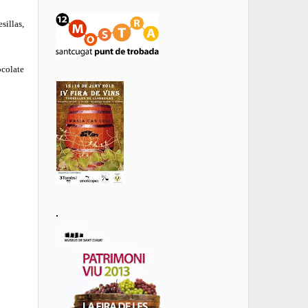
sillas,
ocolate
.