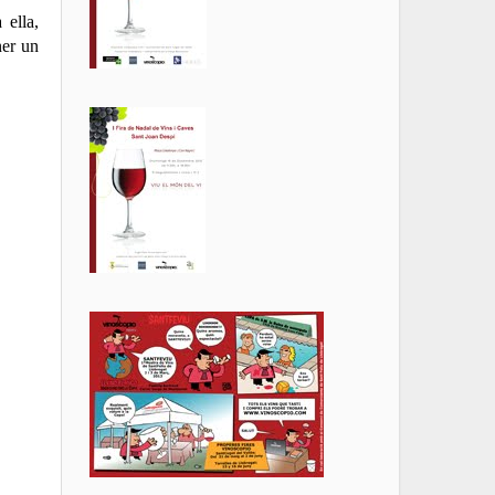
 ella,
ner un