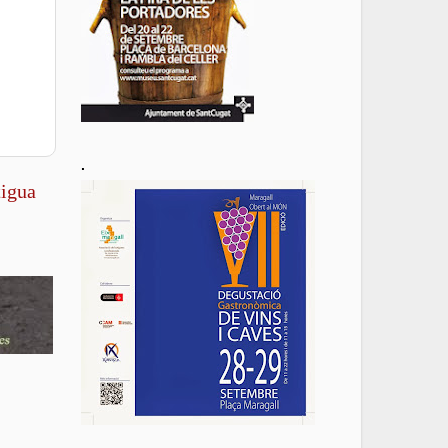
.
tigua