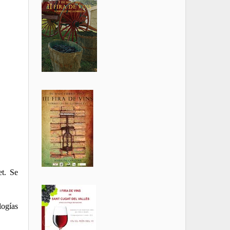
et. Se
logías