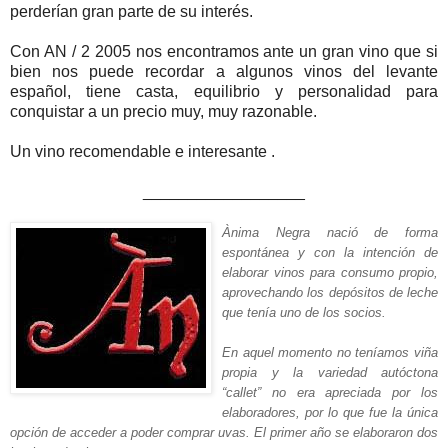
perderían gran parte de su interés.
Con AN / 2 2005 nos encontramos ante un gran vino que si
bien nos puede recordar a algunos vinos del levante
español, tiene casta, equilibrio y personalidad para
conquistar a un precio muy, muy razonable.
Un vino recomendable e interesante .
__________________
Ànima Negra nació de forma
espontánea y con la intención de
elaborar vinos para consumo propio,
aprovechando los depósitos de leche
que tenía uno de los socios.
En aquel momento no teníamos viña
propia y la variedad autóctona
“callet” no era apreciada por los
elaboradores, por lo que fue la única
opción de acceder a poder comprar uvas. El primer año se elaboraron dos