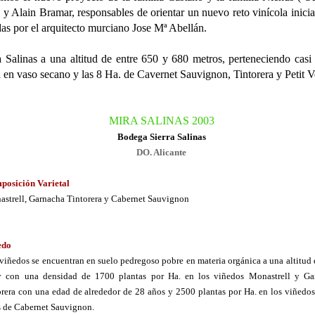
e y Alain Bramar, responsables de orientar un nuevo reto vinícola inici
as por el arquitecto murciano Jose Mª Abellán.
a Salinas a una altitud de entre 650 y 680 metros, perteneciendo casi
l en vaso secano y las 8 Ha. de Cavernet Sauvignon, Tintorera y Petit V
MIRA SALINAS 2003
Bodega Sierra Salinas
DO. Alicante
posición Varietal
strell, Garnacha Tintorera y Cabernet Sauvignon
edo
viñedos se encuentran en suelo pedregoso pobre en materia orgánica a una altitud
y con una densidad de 1700 plantas por Ha. en los viñedos Monastrell y Ga
orera
con una edad de alrededor de 28 años y 2500 plantas por Ha. en los viñedo
 de Cabernet Sauvignon.