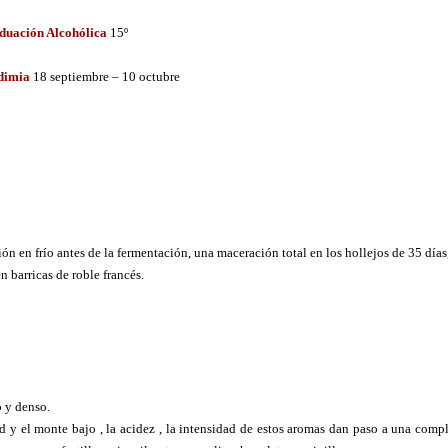
duación Alcohólica
15º
dimia
18 septiembre – 10 octubre
n en frío antes de la fermentación, una
maceración total en los hollejos de 35 días
n barricas de roble francés.
o y denso.
d y el monte bajo , la acidez , la intensidad de estos aromas dan paso a una comp