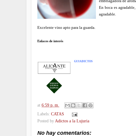
embriagadora de aromas 
En boca es agradable,
agradable.
Excelente vino apto para la guarda.
Enlaces de interés
GUIADICTOS
at
6:59 p. m.
Labels:
CATAS
Posted by
Adictos a la Lujuria
No hay comentarios: