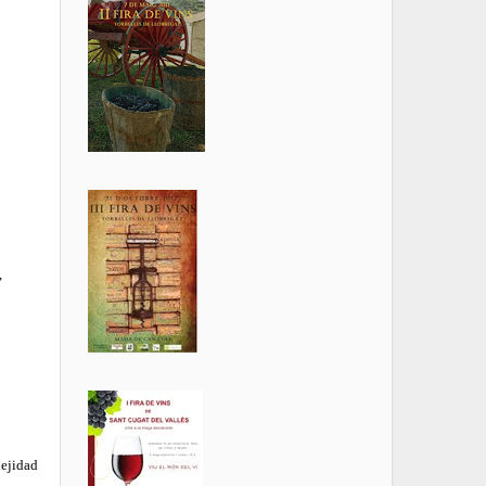
,
lejidad