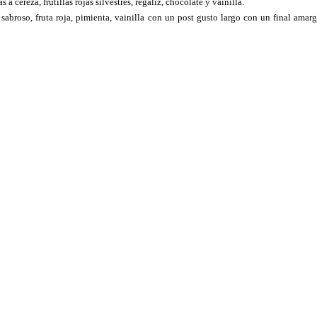
a cereza, frutillas rojas silvestres, regaliz, chocolate y vainilla.
 sabroso, fruta roja, pimienta, vainilla con un post gusto largo con un final ama