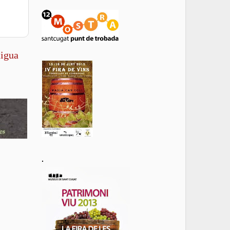
tigua
.