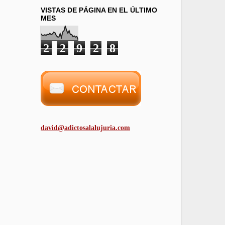
VISTAS DE PÁGINA EN EL ÚLTIMO
MES
2
2
9
2
8
david@adictosalalujuria.com