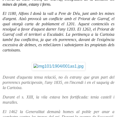
mines de plom, estany i ferro.
El 1180, Alfons I donà la vall a Pere de Déu, junt amb les mines
d'argent. Això provocà un conflicte amb el Priorat de Garraf, el
qual otorgà carta de poblament el 1201. Aquest contenciós es
resolgué a favor d'aquest darrer l'any 1203. El 1263, el Priorat de
Garraf cedí el territori a Escaladei. La pertinença a la Cartoixa
també fou conflictiva, ja que els porrerencs, davant de l'exigència
excessiva de delmes, es rebel.laren i sabotejaren les propietats dels
cartoixans.
Davant d'aquesta tensa relació, no és estrany que gran part del
porrerencs participessin, l'any 1835, en l'incendi i en el saqueig de
la Cartoixa.
Durant el s. XIII, la vila estava ben fortificada: tenia castell i
muralles.
El 1462 la Generalitat demanà homes al poble per anar a
combatre contra les tropes del rei. Durant la guerra de Successió,