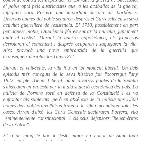
el poble optà pels austriacistes que, a les acaballes de la guerra,
infligiren vora Porrera una important derrota als borbònics.
Diversos homes del poble seguiren després el Carrasclet en la seva
activitat guerrillera de resistència. El 1718, possiblement en part
per aquest motiu, l'Audiència féu esventrar la muralla, juntament
amb el castell. Durant la guerra napoleònica, els francesos
derrotaren el somentent i després ocuparen i saquejaren la vila.
Això provocà una nova embranzida de la guerrilla que
aconsegueix derrotar-los l'any 1811.
Durant el vuit-cents, la vila fou en tot moment liberal. Un dels
episodis més coneguts de la seva història fou l'ocorregut l'any
1822, en ple Trienni Liberal, quan diversos pobles de la rodalia
s'aixecaren en protesta per la mala situació econòmica del país. La
milícia de Porrera sortí en defensa de la Constitució i es va
enfrontar als sublevats, però en absència de la milícia uns 1.500
homes dels pobles revoltats entraren a la vila i incendiaren totes les
cases. Arran d'això, les Corts Generals declararen Porrera, vila
"eminentemente constitucional" i els seus defensors "beneméritos
de la Patria".
El 6 de maig té lloc la festa major en honor de Sant Joan