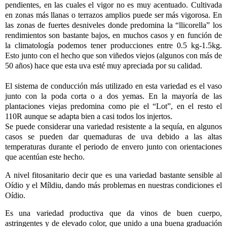
pendientes, en las cuales el
vigor no es muy acentuado. Cultivada
en zonas más llanas o terrazos amplios puede ser más vigorosa. En
las zonas de fuertes desniveles donde predomina la “llicorella” los
rendimientos son bastante bajos, en muchos casos y en función de
la climatología podemos tener producciones entre 0.5 kg-1.5kg.
Esto junto con el hecho que son viñedos viejos (algunos con más de
50 años) hace que esta uva esté muy apreciada por su calidad.
El sistema de conducción más utilizado en esta variedad es el vaso
junto con la poda corta o a dos yemas. En la mayoría de las
plantaciones viejas predomina como pie el “Lot”, en el resto el
110R aunque se adapta bien a casi todos los injertos.
Se puede considerar una variedad resistente a la sequía, en algunos
casos se pueden dar quemaduras de uva debido a las altas
temperaturas durante el periodo de envero junto con
orientaciones
que acentúan este hecho.
A nivel fitosanitario decir que es una variedad bastante sensible al
Oídio y el Míldiu, dando más problemas en nuestras condiciones el
Oídio.
Es una variedad productiva que da vinos de buen cuerpo,
astringentes y de elevado color, que unido a una buena graduación