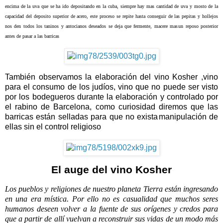
encima de la uva que se ha ido depositando en la cuba, siempre hay mas cantidad de uva y mosto de la
capacidad del deposito superior de acero, este proceso se repite hasta conseguir de las pepitas y hollejos
nos den todos los taninos y antocianos deseados se deja que fermente, macere mas
un reposo posterior
antes de pasar a las barricas
También observamos la elaboración del vino Kosher ,vino
para el consumo de los judíos, vino que no puede ser visto
por los bodegueros durante la elaboración y controlado por
el rabino de Barcelona, como curiosidad diremos que las
barricas están selladas para que no exista
manipulación de
ellas sin el control religioso
El auge del vino Kosher
Los pueblos y religiones de nuestro planeta Tierra están ingresando
en una era mística. Por ello no es casualidad que muchos seres
humanos deseen volver a la fuente de sus orígenes y credos para
que a partir de allí vuelvan a reconstruir sus vidas de un modo más