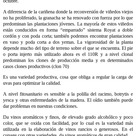
octubre.
A diferencia de la cariñena donde la reconversión de viñedos viejos
no ha proliferado, la granacha se ha renovado con fuerza por lo que
predominan las plantaciones jóvenes. La mayoría de estos viñedos
están conducidos en forma “emparrado” sistema Royat a doble
cordón y con poda corta; también podemos encontrar plantaciones
en vaso y poda corta a dos yemas. La vigorosidad de la planta
depende mucho del tipo de terreno sobre el que se encuentra. El pie
o porta injerto más utilizado ahora es el 110R y a nivel clonal
predominan los clones de producción media y en determinados
casos clones productivos (clon 70)
Es una variedad productiva, cosa que obliga a regular la carga de
uvas para optimizar la
calidad.
A nivel fitosanitario es sensible a la polilla del racimo, botrytis e
yesca y otras enfermedades de la madera. El oídio también puede
dar problemas en nuestras condiciones.
Da vinos aromáticos y finos, de elevado grado alcohólico y poco
color, que se oxida con facilidad, por lo cual es la variedad más
utilizada en la elaboración de vinos rancios o generosos. En el
cupage con otras variedades, da vinos aromáticos de gran calidad.