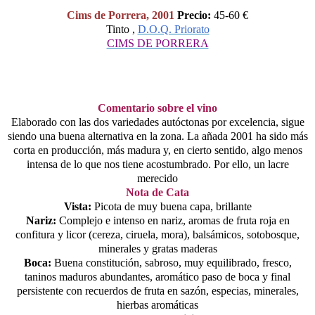
Cims de Porrera, 2001
Precio:
45-60
€
Tinto ,
D.O.Q. Priorato
CIMS DE PORRERA
Comentario sobre el vino
Elaborado con las dos variedades autóctonas por excelencia, sigue
siendo una buena alternativa en la zona. La añada 2001 ha sido más
corta en producción, más madura y, en cierto sentido, algo menos
intensa de lo que nos tiene acostumbrado. Por ello, un lacre
merecido
Nota de Cata
Vista:
Picota de muy buena capa, brillante
Nariz:
Complejo e intenso en nariz, aromas de fruta roja en
confitura y licor (cereza, ciruela, mora), balsámicos, sotobosque,
minerales y gratas maderas
Boca:
Buena constitución, sabroso, muy equilibrado, fresco,
taninos maduros abundantes, aromático paso de boca y final
persistente con recuerdos de fruta en sazón, especias, minerales,
hierbas aromáticas