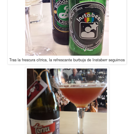
Tras la frescura cítrica, la refrescante burbuja de Instaberr seguimos