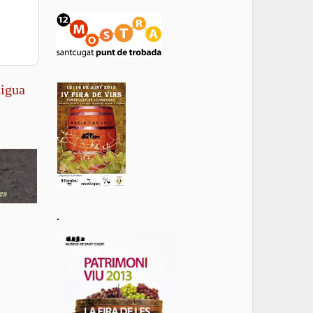
tigua
.