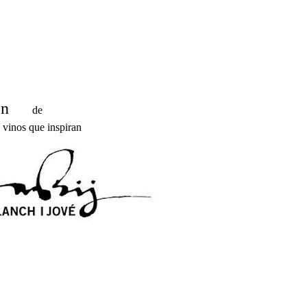
en
de
 inspiran