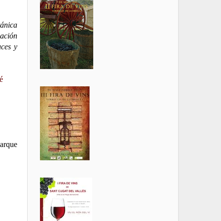
tánica
lación
uces y
é
Parque