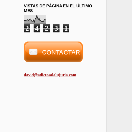
VISTAS DE PÁGINA EN EL ÚLTIMO
MES
2
4
2
3
1
david@adictosalalujuria.com