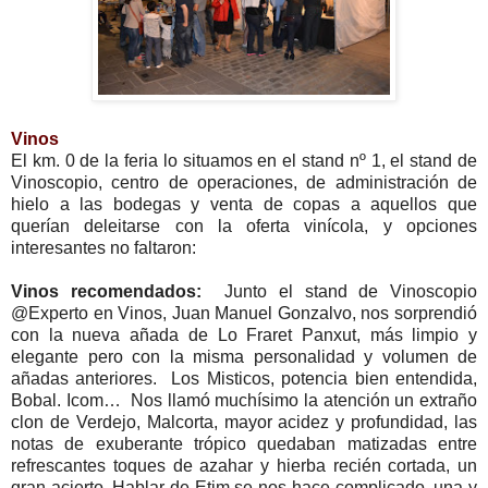
Vinos
El km. 0 de la feria lo situamos en el stand nº 1, el stand de
Vinoscopio, centro de operaciones, de administración de
hielo a las bodegas y venta de copas a aquellos que
querían deleitarse con la oferta vinícola, y opciones
interesantes no faltaron:
Vinos recomendados:
Junto el stand de Vinoscopio
@Experto en Vinos, Juan Manuel Gonzalvo, nos sorprendió
con la nueva añada de Lo Fraret Panxut, más limpio y
elegante pero con la misma personalidad y volumen de
añadas anteriores. Los Misticos, potencia bien entendida,
Bobal. Icom… Nos llamó muchísimo la atención un extraño
clon de Verdejo, Malcorta, mayor acidez y profundidad, las
notas de exuberante trópico quedaban matizadas entre
refrescantes toques de azahar y hierba recién cortada, un
gran acierto. Hablar de Etim se nos hace complicado, una y