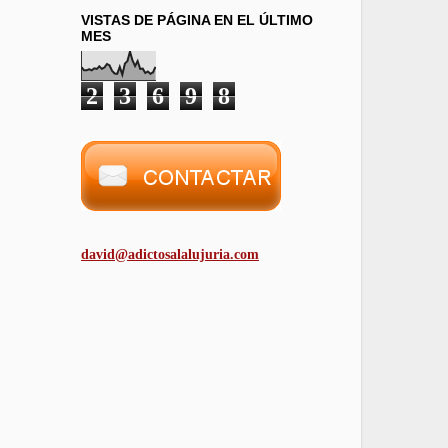
VISTAS DE PÁGINA EN EL ÚLTIMO
MES
2
3
6
9
8
david@adictosalalujuria.com