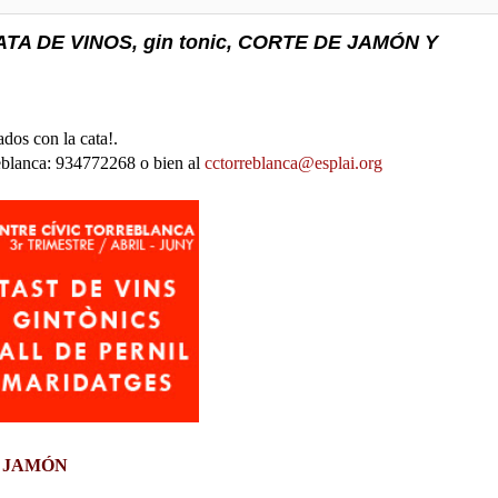
A DE VINOS, gin tonic, CORTE DE JAMÓN Y
dos con la cata!.
eblanca: 934772268 o bien al
cctorreblanca@esplai.org
E JAMÓN