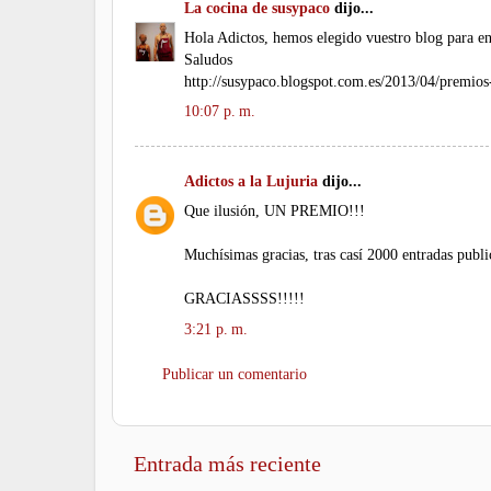
La cocina de susypaco
dijo...
Hola Adictos, hemos elegido vuestro blog para ent
Saludos
http://susypaco.blogspot.com.es/2013/04/premios
10:07 p. m.
Adictos a la Lujuria
dijo...
Que ilusión, UN PREMIO!!!
Muchísimas gracias, tras casí 2000 entradas publi
GRACIASSSS!!!!!
3:21 p. m.
Publicar un comentario
Entrada más reciente