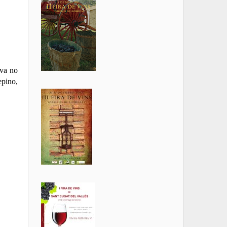
iva no
epino,