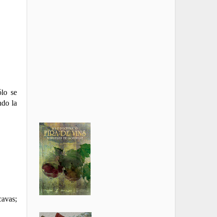
ólo se
ndo la
cavas;