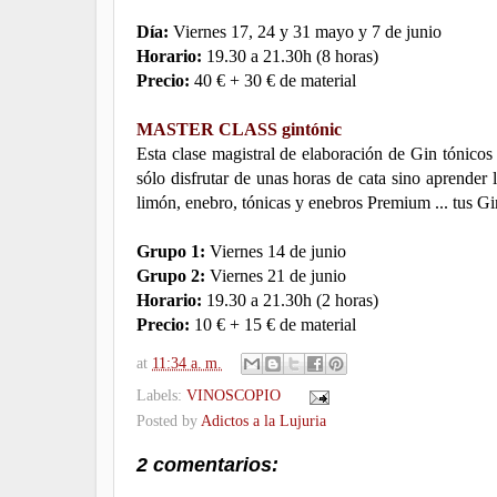
Día:
Viernes 17, 24 y 31 mayo y 7 de junio
Horario:
19.30 a 21.30h (8 horas)
Precio:
40 € + 30 € de material
MASTER CLASS gintónic
Esta clase magistral de elaboración de Gin tónicos
sólo disfrutar de unas horas de cata sino aprender
limón, enebro, tónicas y enebros Premium ... tus Gin 
Grupo 1:
Viernes 14 de junio
Grupo 2:
Viernes 21 de junio
Horario:
19.30 a 21.30h (2 horas)
Precio:
10 € + 15 € de material
at
11:34 a. m.
Labels:
VINOSCOPIO
Posted by
Adictos a la Lujuria
2 comentarios: