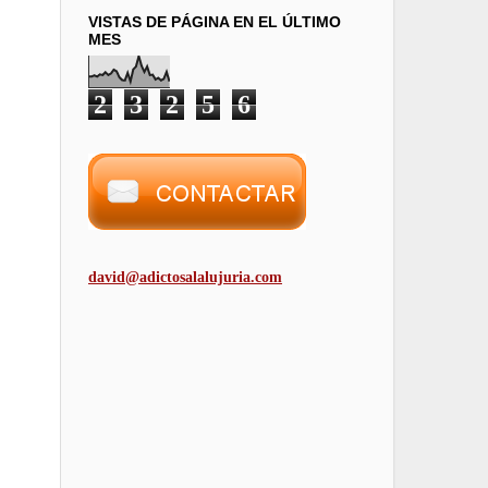
VISTAS DE PÁGINA EN EL ÚLTIMO
MES
2
3
2
5
6
david@adictosalalujuria.com