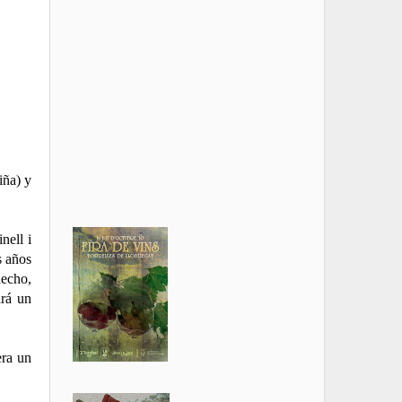
iña) y
nell i
s años
hecho,
ará un
era un