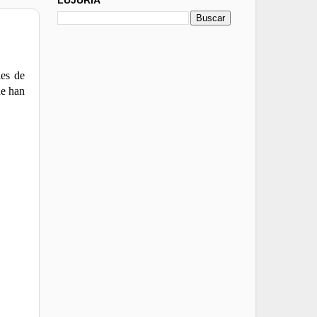
les de
ue han