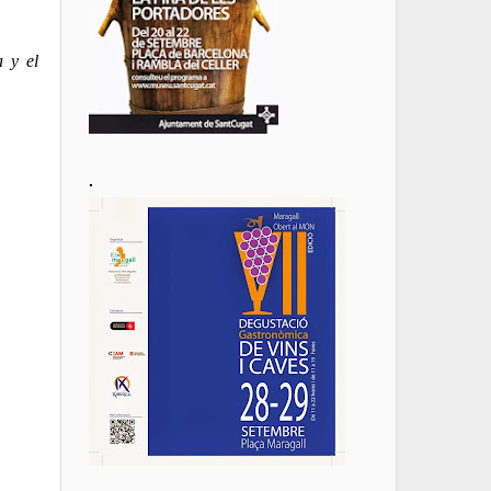
a y el
.