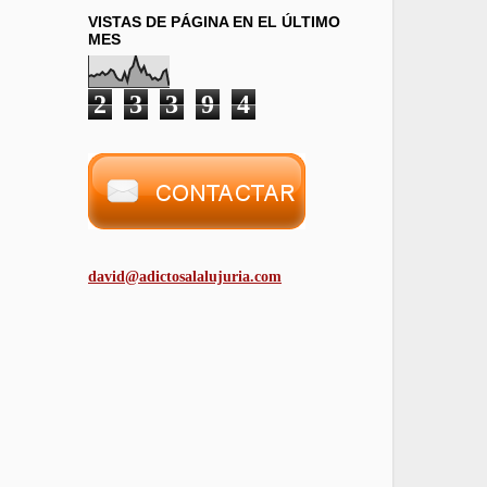
VISTAS DE PÁGINA EN EL ÚLTIMO
MES
2
3
3
9
4
david@adictosalalujuria.com