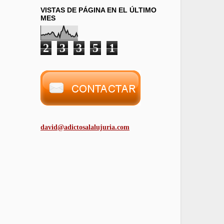
VISTAS DE PÁGINA EN EL ÚLTIMO
MES
2
3
3
5
1
david@adictosalalujuria.com