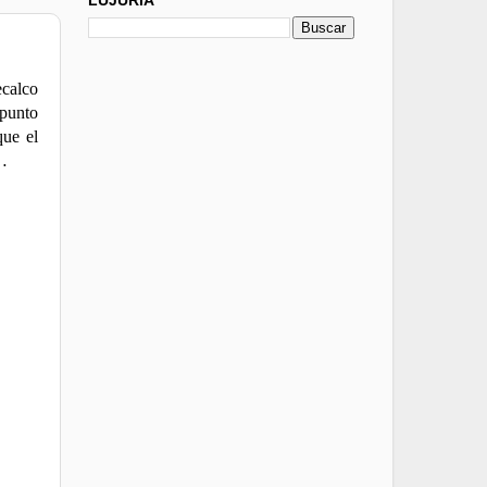
ecalco
 punto
que el
s…