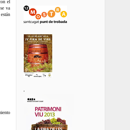
con el
 se va
 están
.
miento