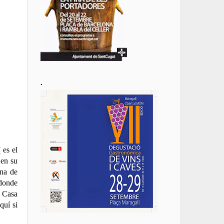
.
 es el
 en su
ona de
 donde
e Casa
quí si