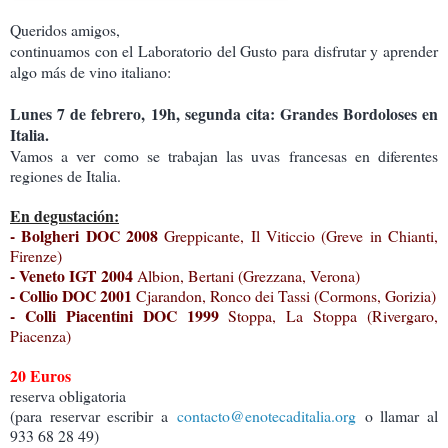
Queridos amigos,
continuamos con el Laboratorio del Gusto para disfrutar y aprender
algo más de vino italiano:
Lunes 7 de febrero,
19h,
segunda cita: Grandes Bordoloses en
Italia.
Vamos a ver como se trabajan las uvas francesas en diferentes
regiones de Italia.
En degustación:
- Bolgheri DOC 2008
Greppicante, Il Viticcio (Greve in Chianti,
Firenze)
- Veneto IGT 2004
Albion, Bertani (Grezzana, Verona)
- Collio DOC 2001
Cjarandon, Ronco dei Tassi (Cormons, Gorizia)
- Colli Piacentini DOC 1999
Stoppa, La Stoppa (Rivergaro,
Piacenza)
20 Euros
reserva obligatoria
(para reservar escribir a
contacto@enotecaditalia.org
o llamar al
933 68 28 49)