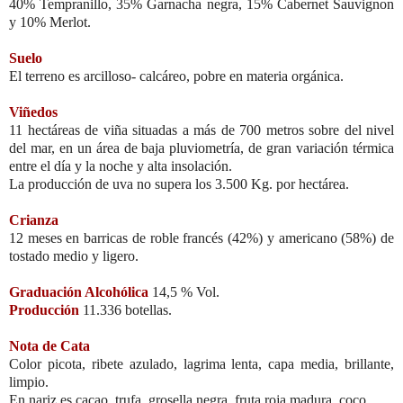
40% Tempranillo, 35% Garnacha negra, 15% Cabernet Sauvignon
y 10% Merlot.
Suelo
El terreno es arcilloso- calcáreo, pobre en materia orgánica.
Viñedos
11 hectáreas de viña situadas a más de 700 metros sobre del nivel
del mar, en un área de baja pluviometría, de gran variación térmica
entre el día y la noche y alta insolación.
La producción de uva no supera los 3.500 Kg. por hectárea.
Crianza
12 meses en barricas de roble francés (42%) y americano (58%) de
tostado medio y ligero.
Graduación Alcohólica
14,5 % Vol.
Producción
11.336 botellas.
Nota de Cata
Color picota, ribete azulado, lagrima lenta, capa media, brillante,
limpio.
En nariz es cacao, trufa, grosella negra, fruta roja madura, coco.