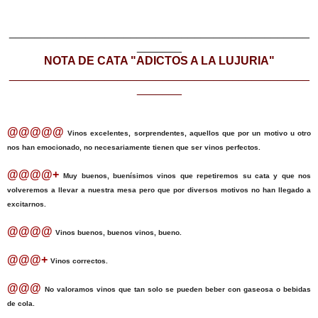
_______________________________________________
_______
NOTA DE CATA "ADICTOS A LA LUJURIA"
_______________________________________________
_______
@@@@@
Vinos excelentes, sorprendentes, aquellos que por un motivo u otro
nos han emocionado, no necesariamente tienen que ser vinos perfectos.
@@@@+
Muy buenos, buenísimos vinos que repetiremos su cata y que nos
volveremos a llevar a nuestra mesa pero que por diversos motivos no han llegado a
excitarnos.
@@@@
Vinos buenos, buenos vinos, bueno.
@@@+
Vinos correctos.
@@@
No valoramos vinos que tan solo se pueden beber con gaseosa o bebidas
de cola.