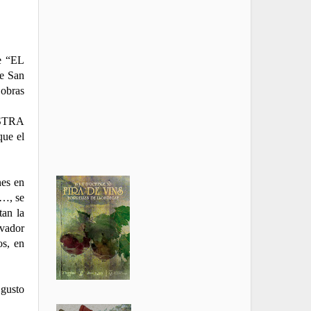
de “EL
e San
obras
ESTRA
que el
nes en
r…, se
tan la
rvador
os, en
 gusto