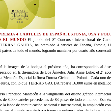
REMIA 4 CARTELES DE ESPAÑA, ESTONIA, USA Y POL
O EL MUNDO
El jurado del 8º Concurso Internacional de Carte
por TERRAS GAUDA, ha premiado 4 carteles de España, Estonia, 
5 países de todo el mundo, logrando mantener por cuarto año consecut
á la imagen de la bodega el próximo año, ha correspondido al dis
recaído en la diseñadora de Los Ángeles, Julia Anne Luke; el 2º accé
 y la Mención Especial la firma Dorota Cichon, de Polonia. Cada uno de
0 euros, con lo que TERRAS GAUDA reparte 16.000 euros en metálico
Francisco Mantecón a la vanguardia del diseño gráfico internacio
s de 8.000 carteles procedentes de 83 países de todo el mundo. Este éx
e la labor de comunicación nacional e internacional, la ampliación con
certamen al mundo académico a través de universidades de todo el mund