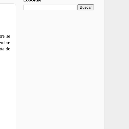
bre se
iembre
ota de