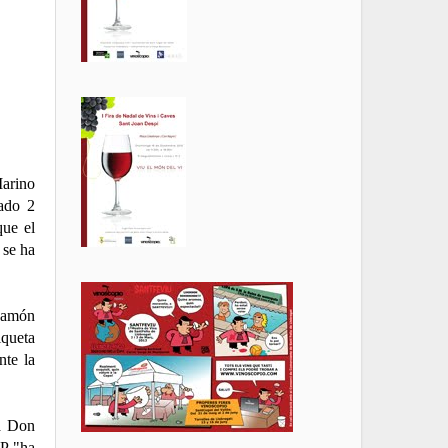
arino
ado 2
que el
 se ha
 jamón
iqueta
nte la
 a Don
AP "ha