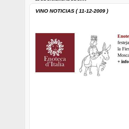
VINO NOTICIAS ( 11-12-2009 )
Enote
festej
la Fie
Moscat
+ inf