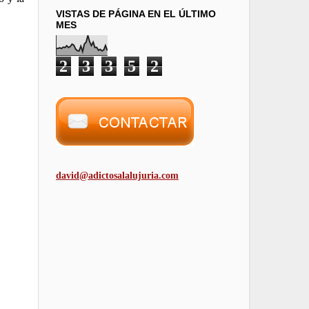
VISTAS DE PÁGINA EN EL ÚLTIMO
MES
2
3
3
5
2
david@adictosalalujuria.com