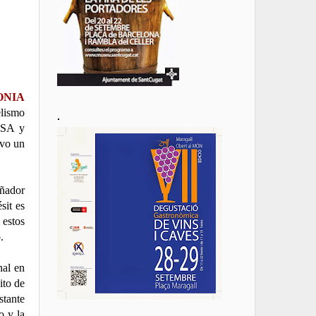
ONIA
lismo
.
USA y
ivo un
eñador
sit es
 estos
.
nal en
ito de
stante
o y la