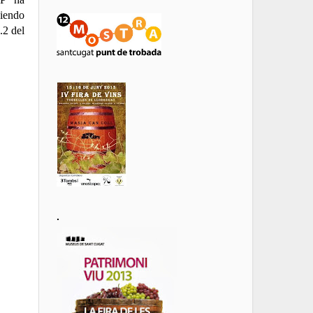
niendo
.2 del
.