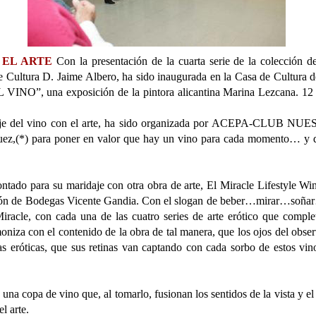
 EL ARTE
Con la presentación de la cuarta serie de la colección 
tura D. Jaime Albero, ha sido inaugurada en la Casa de Cultura d
NO”, una exposición de la pintora alicantina Marina Lezcana. 12 
idaje del vino con el arte, ha sido organizada por ACEPA-CLUB NU
uez,(*) para poner en valor que hay un vino para cada momento… y 
ontado para su maridaje con otra obra de arte, El Miracle Lifestyle Wi
ación de Bodegas Vicente Gandia. Con el slogan de beber…mirar…soña
racle, con cada una de las cuatro series de arte erótico que comple
oniza con el contenido de la obra de tal manera, que los ojos del obse
as eróticas, que sus retinas van captando con cada sorbo de estos vin
una copa de vino que, al tomarlo, fusionan los sentidos de la vista y el
l arte.