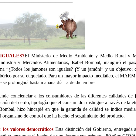
______________________________
IGUALES?
El Ministerio de Medio Ambiente y Medio Rural y M
ndustria y Mercados Alimentarios, Isabel Bombal, inauguró el pas
ma ”¿Todos los jamones son iguales? ¡Y un jamón!” y un objetivo; 
ibérico por su etiquetado. Para un mayor impacto mediático, el MARM
 se prolongará hasta mañana día 12 de diciembre.
retende concienciar a los consumidores de las diferentes calidades de
tación del cerdo; tipología que el consumidor distingue a través de la et
Bombal, hizo hincapié en que la garantía de calidad se indica media
l organismo de control que ha hecho el seguimiento del producto.
los valores democráticos
Esta distinción del Gobierno, entregada
erativa, reconoce el hecho de que durante sus primeros 50 años COV